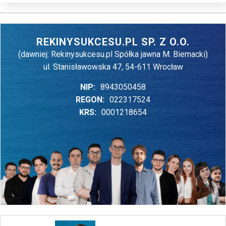
REKINYSUKCESU.PL SP. Z O.O.
(dawniej: Rekinysukcesu.pl Spółka jawna M. Biernacki)
ul. Stanisławowska 47, 54-611 Wrocław
NIP:
8943050458
REGON:
022317524
KRS:
0001218654