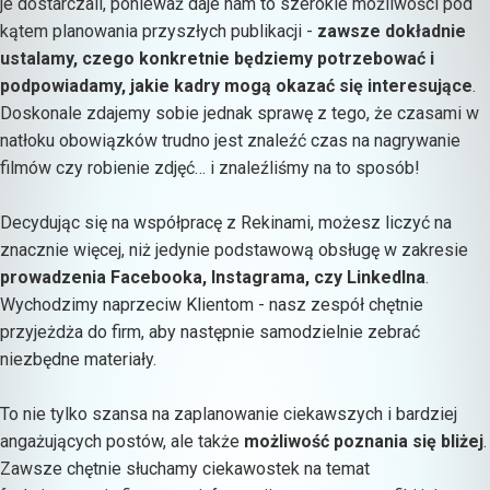
je dostarczali, ponieważ daje nam to szerokie możliwości pod
kątem planowania przyszłych publikacji -
zawsze dokładnie
ustalamy, czego konkretnie będziemy potrzebować i
podpowiadamy, jakie kadry mogą okazać się interesujące
.
Doskonale zdajemy sobie jednak sprawę z tego, że czasami w
natłoku obowiązków trudno jest znaleźć czas na nagrywanie
filmów czy robienie zdjęć… i znaleźliśmy na to sposób!
Decydując się na współpracę z Rekinami, możesz liczyć na
znacznie więcej, niż jedynie podstawową obsługę w zakresie
prowadzenia Facebooka, Instagrama, czy LinkedIna
.
Wychodzimy naprzeciw Klientom - nasz zespół chętnie
przyjeżdża do firm, aby następnie samodzielnie zebrać
niezbędne materiały.
To nie tylko szansa na zaplanowanie ciekawszych i bardziej
angażujących postów, ale także
możliwość poznania się bliżej
.
Zawsze chętnie słuchamy ciekawostek na temat