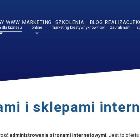
SY WWW
MARKETING
SZKOLENIA
BLOG
REALIZACJE
K
 dla biznesu
online
marketing kreatywny
know-how
zaufali nam
s
ami i sklepami inte
wość
administrowania stronami internetowymi.
Jest to oferta