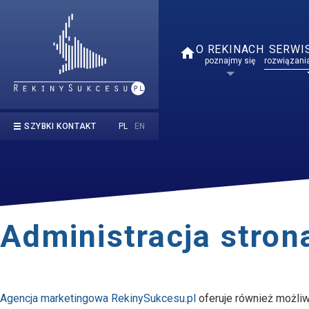
O REKINACH
SERWI
home
poznajmy się
rozwiązania
PL
EN
SZYBKI KONTAKT
kontakt@rekinysukcesu.pl
669 854 050
Administracja stron
Agencja marketingowa RekinySukcesu.pl
oferuje również możli