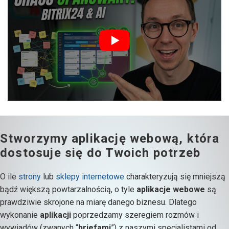
Stworzymy aplikację webową, która
dostosuje się do Twoich potrzeb
O ile
strony
lub
sklepy internetowe
charakteryzują się mniejszą
bądź większą powtarzalnością, o tyle
aplikacje webowe
są
prawdziwie skrojone na miarę danego biznesu. Dlatego
wykonanie
aplikacji
poprzedzamy szeregiem rozmów i
wywiadów (zwanych “
briefami
”) z naszymi specjalistami od