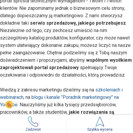
portal sprosta technicznym wymaganiom - Twoim i Twoich
klientów. Nie zapominamy jednak o biznesowym celu strony,
dlatego dopieszczamy ją marketingowo. Z nami stworzysz
dokładnie taki
serwis sprzedażowy, jakiego potrzebujesz
.
Niezależnie od tego, czy zechcesz umieścić na nim
szczegółowy katalog produktów, konfigurator, czy może nawet
system ułatwiający dokonanie zakupu, możesz liczyć na nasze
pełne zaangażowanie. Chętnie podzielimy się z Tobą naszym
doświadczeniem i propozycjami, abyśmy
wspólnym wysiłkiem
zaprojektowali portal sprzedażowy
spełniający Twoje
oczekiwania i odpowiedni do działalności, którą prowadzisz.
Wiedzą z zakresu marketingu dzielimy się na
szkoleniach i
webinarach
, na
blogu
i
kanale "Poradnik marketingowy" na
YouTube
.
Nauczyliśmy już kilka tysięcy przedsiębiorców,
pracowników, a także studentów,
jakie rozwiązania są
skuteczne w marketingu w sieci
. Prowadzimy szkolenia
dotyczące stron internetowych, nowoczesnej komunikacji
Zadzwoń
Szybka wycena