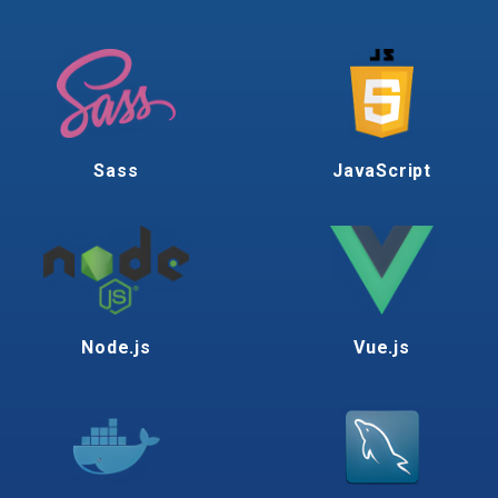
Sass
JavaScript
Node.js
Vue.js