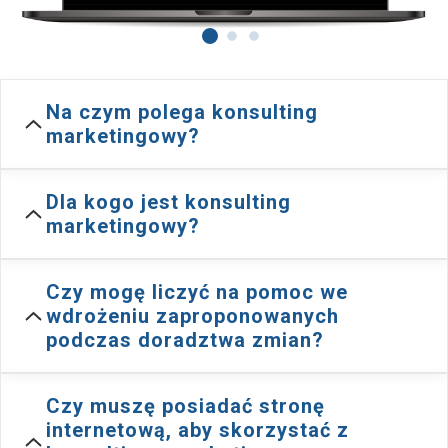
Na czym polega konsulting
marketingowy?
kompleksowe
doradztwo
Dla kogo jest konsulting
marketingowy?
Przeprowadzamy audyt
szerokie doświadczenie w
proponujemy opłacalne rozwiązania
Czy mogę liczyć na pomoc we
naprawdę wielu branżach
wdrożeniu zaproponowanych
podczas doradztwa zmian?
to jedna z największych zalet
wynikających ze współpracy z nami
skuteczne działania bez względu
Czy muszę posiadać stronę
analizujemy proces sprzedaży
, w tym także
na to, do jakiego sektora rynku zalicza się Twoja
internetową, aby skorzystać z
wszystkie działania marketingowe firmy (stronę