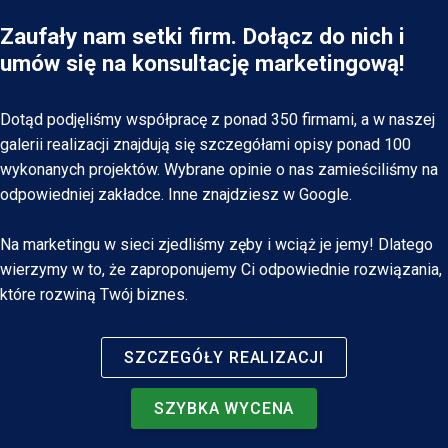
niuanse
content marketingu
(blog, treści na stronie),
to nie tylko teoria
jaki system będzie dla
Zaufały nam setki firm. Dołącz do nich i
mają znaczenie
doradztwo technologiczne
- znamy wiele
Ciebie najlepszy
dziesiątki udanych
umów się na konsultację marketingową!
ciekawych narzędzi, które pomogą Ci
realizacji
podpowiemy też, jak rozdysponować środki
zautomatyzować obsługę klienta,
Dotąd podjęliśmy współpracę z ponad 350 firmami, a w naszej
konfigurację narzędzi analitycznych
(w tym Google
galerii realizacji znajdują się szczegółami opisy ponad 100
Analytics)...
wykonanych projektów. Wybrane opinie o nas zamieściliśmy na
tworzeniem
odpowiedniej zakładce. Inne znajdziesz w Google.
kampanii reklamowych online
obsługą w zakresie social
mediów
wspólnie określimy, jaki kierunek będzie dla
Na marketingu w sieci zjedliśmy zęby i wciąż je jemy! Dlatego
Ciebie najlepszy
wierzymy w to, że zaproponujemy Ci odpowiednie rozwiązania,
które rozwiną Twój biznes.
SZCZEGÓŁY REALIZACJI
SZYBKA WYCENA