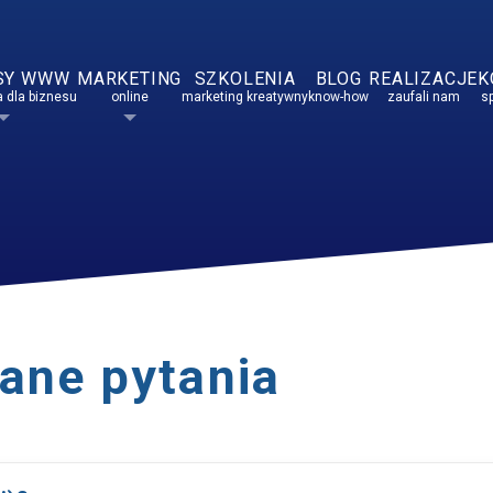
SY WWW
MARKETING
SZKOLENIA
BLOG
REALIZACJE
K
 dla biznesu
online
marketing kreatywny
know-how
zaufali nam
s
ane pytania