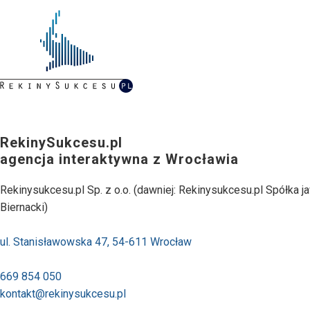
RekinySukcesu.pl
agencja interaktywna z Wrocławia
Rekinysukcesu.pl Sp. z o.o. (dawniej: Rekinysukcesu.pl Spółka j
Biernacki)
ul. Stanisławowska 47, 54-611 Wrocław
669 854 050
kontakt@rekinysukcesu.pl