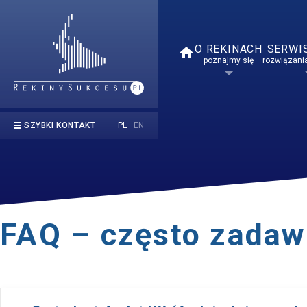
O REKINACH
SERWI
home
poznajmy się
rozwiązania
PL
EN
SZYBKI KONTAKT
kontakt@rekinysukcesu.pl
669 854 050
FAQ – często zadaw