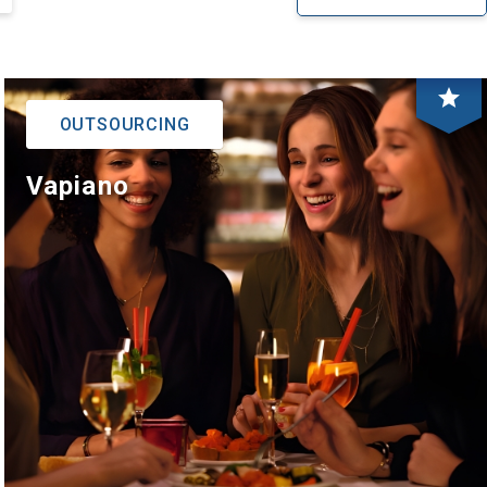
WSZYSTKIE
EDUKACJA
star
FINANSE
OUTSOURCING
HOTELE I GASTRONOMIA
Vapiano
KULTURA I SPORT
MOTORYZACJA
NIERUCHOMOŚCI
PRODUKCJA
TURYSTYKA
USŁUGI
ZDROWIE I URODA