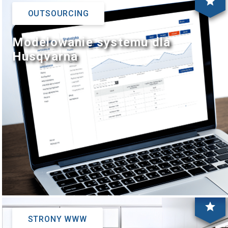
star
OUTSOURCING
Modelowanie systemu dla
Husqvarna
star
STRONY WWW