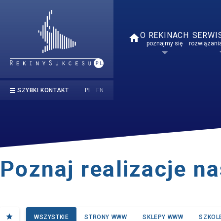
O REKINACH
SERWI
home
poznajmy się
rozwiązania
PL
EN
SZYBKI KONTAKT
kontakt@rekinysukcesu.pl
669 854 050
Poznaj realizacje n
star
WSZYSTKIE
STRONY WWW
SKLEPY WWW
SZKOL