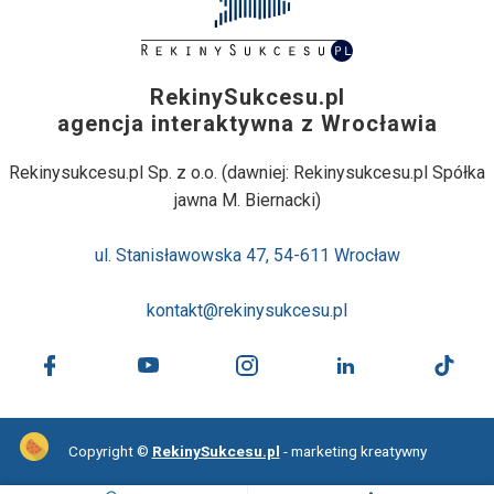
RekinySukcesu.pl
agencja interaktywna z Wrocławia
Rekinysukcesu.pl Sp. z o.o. (dawniej: Rekinysukcesu.pl Spółka
jawna M. Biernacki)
ul. Stanisławowska 47, 54-611 Wrocław
kontakt@rekinysukcesu.pl
Copyright ©
RekinySukcesu.pl
- marketing kreatywny