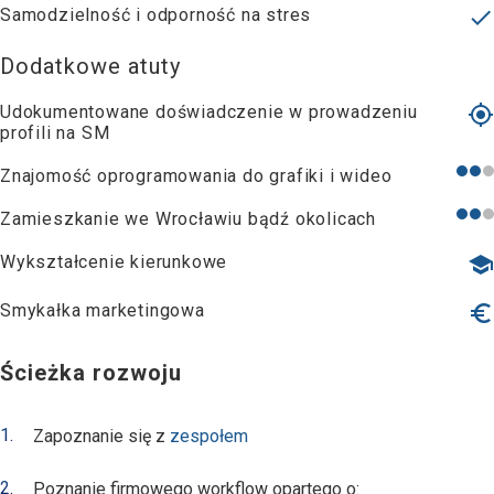
Samodzielność i odporność na stres
done
Dodatkowe atuty
Udokumentowane doświadczenie w prowadzeniu
my_location
profili na SM
Znajomość oprogramowania do grafiki i wideo
Zamieszkanie we Wrocławiu bądź okolicach
Wykształcenie kierunkowe
school
Smykałka marketingowa
euro_symbol
Ścieżka rozwoju
Zapoznanie się z
zespołem
Poznanie firmowego workflow opartego o: