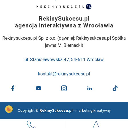
RekinySukcesu.pl
agencja interaktywna z Wrocławia
Rekinysukcesu.pl Sp. z o.o. (dawniej: Rekinysukcesu.pl Spółka
jawna M. Biernacki)
ul. Stanisławowska 47, 54-611 Wrocław
kontakt@rekinysukcesu.pl
Copyright ©
RekinySukcesu.pl
- marketing kreatywny