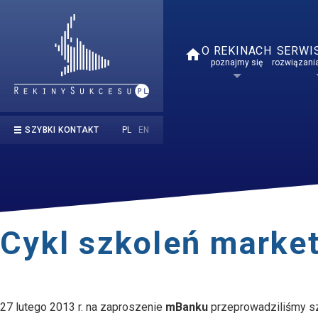
O REKINACH
SERWI
home
poznajmy się
rozwiązania
PL
EN
SZYBKI KONTAKT
kontakt@rekinysukcesu.pl
669 854 050
Cykl szkoleń marke
27 lutego 2013 r. na zaproszenie
mBanku
przeprowadziliśmy szk