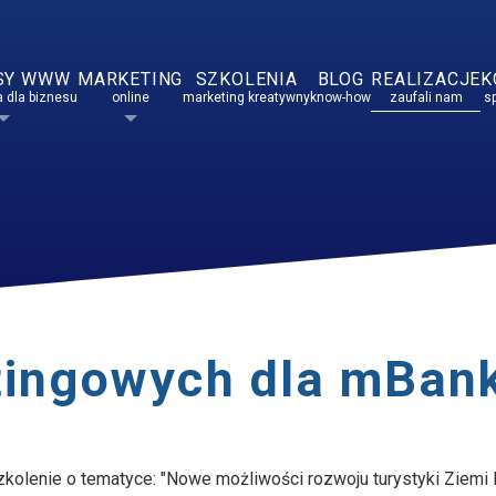
SY WWW
MARKETING
SZKOLENIA
BLOG
REALIZACJE
K
 dla biznesu
online
marketing kreatywny
know-how
zaufali nam
s
tingowych dla mBan
olenie o tematyce: "Nowe możliwości rozwoju turystyki Ziemi K