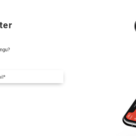
ter
ingu?
il*