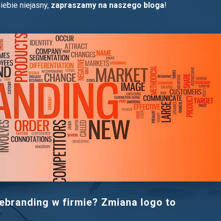
iebie niejasny,
zapraszamy na naszego bloga
!
ebranding w firmie? Zmiana logo to