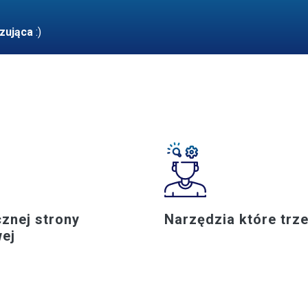
zująca
:)
cznej strony
Narzędzia które trz
wej