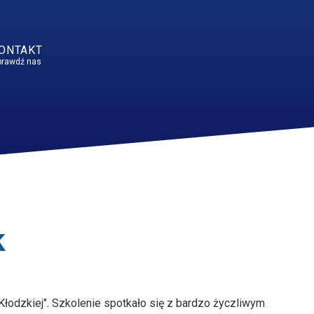
ONTAKT
prawdź nas
k
łodzkiej". Szkolenie spotkało się z bardzo życzliwym