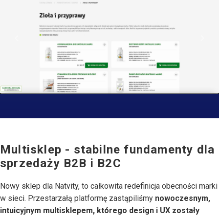
keyboard_arrow_left
keyboard_arrow_right
Multisklep - stabilne fundamenty dla
sprzedaży B2B i B2C
Nowy sklep dla Natvity, to całkowita redefinicja obecności marki
w sieci. Przestarzałą platformę zastąpiliśmy
nowoczesnym,
intuicyjnym multisklepem, którego design i UX zostały