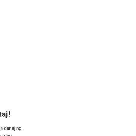
aj!
 danej np.
ły one