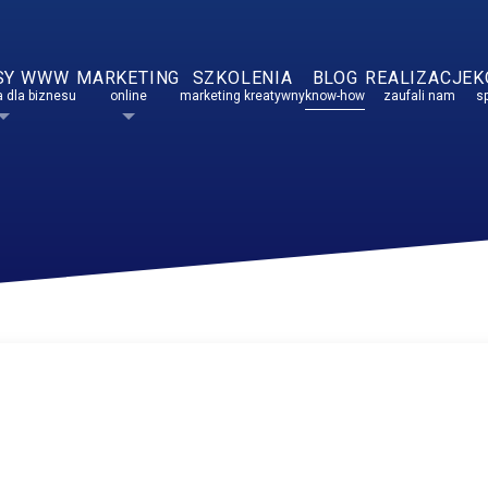
SY WWW
MARKETING
SZKOLENIA
BLOG
REALIZACJE
K
 dla biznesu
online
marketing kreatywny
know-how
zaufali nam
s