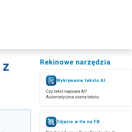
Rekinowe narzędzia
 z
Wykrywanie tekstu AI
Czy tekst napisała AI?
Automatyczna ocena tekstu
Zdjęcie w tle na FB