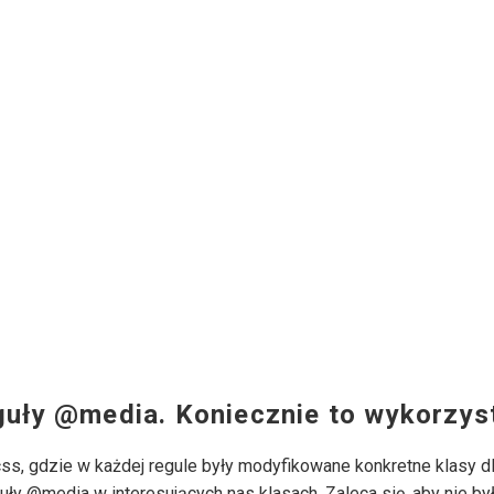
guły @media. Koniecznie to wykorzyst
, gdzie w każdej regule były modyfikowane konkretne klasy dla
ły @media w interesujących nas klasach. Zaleca się, aby nie by