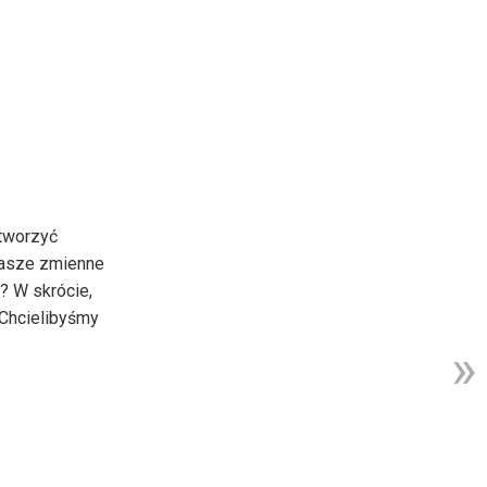
 tworzyć
nasze zmienne
y? W skrócie,
 Chcielibyśmy