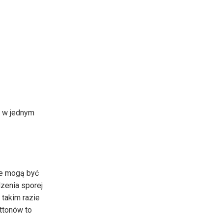
j w jednym
re mogą być
zenia sporej
takim razie
ttonów to