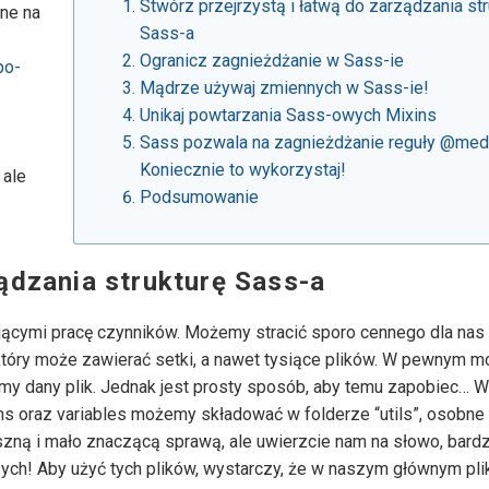
Stwórz przejrzystą i łatwą do zarządzania str
ane na
Sass-a
Ogranicz zagnieżdżanie w Sass-ie
po-
Mądrze używaj zmiennych w Sass-ie!
Unikaj powtarzania Sass-owych Mixins
Sass pozwala na zagnieżdżanie reguły @med
Koniecznie to wykorzystaj!
 ale
Podsumowanie
ządzania strukturę Sass-a
iającymi pracę czynników. Możemy stracić sporo cennego dla nas
 który może zawierać setki, a nawet tysiące plików. W pewnym 
my dany plik. Jednak jest prosty sposób, aby temu zapobiec… W
s oraz variables możemy składować w folderze “utils”, osobne 
eszną i mało znaczącą sprawą, ale uwierzcie nam na słowo, bard
zych! Aby użyć tych plików, wystarczy, że w naszym głównym pli