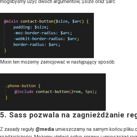
moglibyśmy użyć dwóch argumentów, $size oraz $arc:
Mixin ten możemy zainicjować w następujący sposób:
5. Sass pozwala na zagnieżdżanie re
Z zasady reguły
@media
umieszczamy na samym końcu pliku css
rozdzielczości. Możemy ułatwić sobie sprawę i umieszczać regu