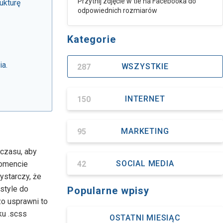
Przytnij zdjęcie w tle na Facebooka do
ukturę
odpowiednich rozmiarów
Kategorie
ia.
287
WSZYSTKIE
150
INTERNET
95
MARKETING
 czasu, aby
42
SOCIAL MEDIA
momencie
ystarczy, że
style do
Popularne wpisy
zo usprawni to
ku .scss
OSTATNI MIESIĄC