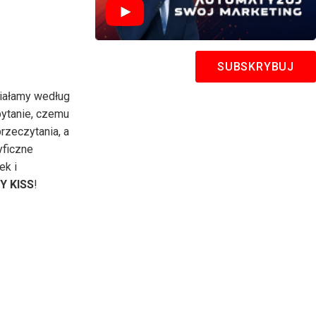
SUBSKRYBUJ
ziałamy według
pytanie, czemu
rzeczytania, a
yficzne
ek i
Y KISS
!