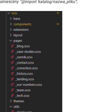
umieścimy
“@import ‘katalog/nazwa_pliku”;