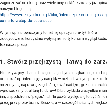
zagnieżdżać selektory oraz wiele innych, które zostały już opis
naszym blogu tutaj:
https://www.rekinysukcesu.pl/blog/internet/preprocesory-css-
co-mi-to-wstep-do-sass-scss
.
W tym wpisie poruszymy temat najlepszych praktyk, które
zdecydowanie korzystnie wpłyną na nie tylko sam wygląd kodu,
też naszą pracę!
1. Stwórz przejrzystą i łatwą do zar
Nie ukrywajmy, chaos i bałagan są jednymi z najbardziej utrudn
odszukać np. interesujący nas plik w rozbudowanym projekcie,
możemy się naprawdę zagubić i głowić nad tym, gdzie zapisaliś
wprowadzimy strukturę folderów! Dla przykładu wszystkie mixin
innych podstron w “pages” itd. Na pozór wydaje się to być śmi
pracę przy projektach w Sass-ie, a w szczególności tych więks