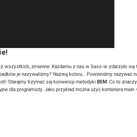
ie!
ez wszystkich, zmienne. Każdemu z nas w Sass-ie zdarzyło się
rzypadków je nazywaliśmy? Nazwą koloru… Powinniśmy nazywać 
ach! Starajmy trzymać się konwencji metodyki
BEM
. Co to znacz
yjne dla programisty. Jako przykład można użyć kontenera main.