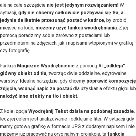
ale na całe szczęście
nie jest jedynym rozwiązaniem!
W
sytuacji,
gdy nie chcemy całkowicie pozbywać się tła, a
jedynie delikatnie przesunąć postać w kadrze
, by zrobić
miejsce na logo,
możemy użyć funkcji
wyodrębniania
. Z jej
pomocą poradzimy sobie zarówno z postaciami lub
przedmiotami na zdjęciach, jak i napisami wtopionymi w grafikę
czy fotografię.
Funkcja
Magiczne Wyodrębnienie
z pomocą AI
„odkleja”
główny obiekt od tła
, tworząc dwie oddzielne, edytowalne
warstwy. Idealne narzędzie, gdy chcemy
poprawić kompozycję
zdjęcia
,
wsunąć napis za postać
dla uzyskania efektu głębi lub
nałożyć inne efekty na tło i obiekt
.
Z kolei opcja
Wyodrębnij Tekst działa na podobnej zasadzie
,
lecz jej celem jest analizowanie i odklejanie liter. W sytuacji gdy
mamy gotową grafikę w formacie JPG z dodanym napisem i nie
możemy już pracować na oryginalnym projekcie, ta
funkcja