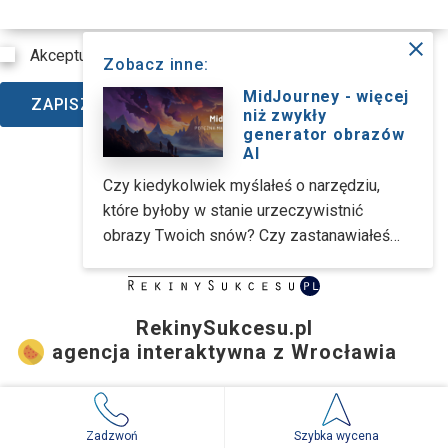
close
Akceptuję
politykę prywatności
*
Zobacz inne:
MidJourney - więcej
ZAPISZ SIĘ
niż zwykły
generator obrazów
AI
Czy kiedykolwiek myślałeś o narzędziu,
które byłoby w stanie urzeczywistnić
obrazy Twoich snów? Czy zastanawiałeś
się, jak wyglądałby jednorożec w stroju
astronauty jadący na motocyklu? A może po
prostu zabrakło Ci kiedyś inspiracji i
RekinySukcesu.pl
szukasz kreatywnego źródła? MidJourney
agencja interaktywna z Wrocławia
to idealne narzędzie AI dla Ciebie, dzięki
któremu będziesz w stanie wygenerować
Rekinysukcesu.pl Sp. z o.o. (dawniej: Rekinysukcesu.pl Spółka
dowolną grafikę, ilustrację czy obraz, za
jawna M. Biernacki)
pomocą promptów.
Zadzwoń
Szybka wycena