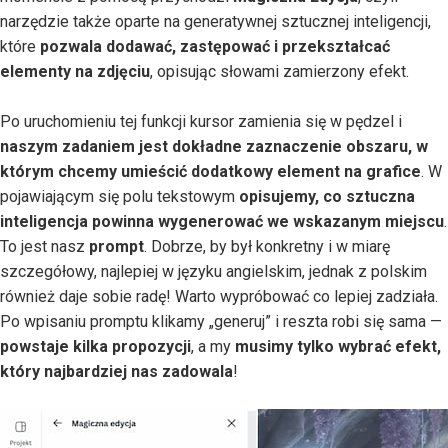
narzędzie także oparte na generatywnej sztucznej inteligencji,
które
pozwala dodawać, zastępować i przekształcać
elementy na zdjęciu
, opisując słowami zamierzony efekt.
Po uruchomieniu tej funkcji kursor zamienia się w pędzel i
naszym zadaniem jest dokładne zaznaczenie obszaru, w
którym chcemy umieścić dodatkowy element na grafice
. W
pojawiającym się polu tekstowym
opisujemy, co sztuczna
inteligencja powinna wygenerować we wskazanym miejscu
.
To jest nasz
prompt
. Dobrze, by był konkretny i w miarę
szczegółowy, najlepiej w języku angielskim, jednak z polskim
również daje sobie radę! Warto wypróbować co lepiej zadziała.
Po wpisaniu promptu klikamy „generuj” i reszta robi się sama —
powstaje kilka propozycji
, a my
musimy tylko wybrać efekt,
który najbardziej nas zadowala
!