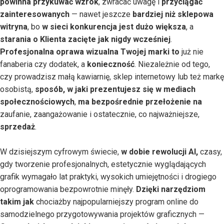
powinna przykuwać wzrok
, zwracać uwagę i
przyciągać
zainteresowanych
— nawet jeszcze
bardziej niż sklepowa
witryna
, bo
w sieci konkurencja jest dużo większa
, a
starania o Klienta zacięte jak nigdy wcześniej
.
Profesjonalna oprawa wizualna Twojej marki to
już nie
fanaberia czy dodatek, a
konieczność
. Niezależnie od tego,
czy prowadzisz małą kawiarnię, sklep internetowy lub też markę
osobistą,
sposób, w jaki prezentujesz się w mediach
społecznościowych
,
ma bezpośrednie przełożenie na
zaufanie, zaangażowanie i ostatecznie, co najważniejsze,
sprzedaż
.
W dzisiejszym cyfrowym świecie,
w dobie rewolucji AI,
czasy,
gdy tworzenie profesjonalnych, estetycznie wyglądających
grafik wymagało lat praktyki, wysokich umiejętności i drogiego
oprogramowania bezpowrotnie minęły.
Dzięki narzędziom
takim jak
chociażby najpopularniejszy program online do
samodzielnego przygotowywania projektów graficznych —