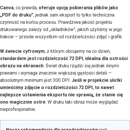
Canva
, co prawda,
oferuje opcję pobierania plików jako
„PDF do druku”
, jednak sam eksport to tylko techniczna
czynność na końcu procesu. Prawdziwa jakość projektu
drukowanego zależy od „składników”, jakich użyliśmy w jego
trakcie — przede wszystkim od rozdzielczości zdjęć i grafik.
W świecie cyfrowym
, z którym obcujemy na co dzień,
standardem jest rozdzielczość 72 DPI
,
idealna dla ostrości
obrazu na ekranach
. Świat druku rządzi się jednak innymi
prawami i wymaga znacznie większej gęstości detali —
absolutnym minimum jest 300 DPI.
Jeśli w projekcie ulotki
umieścimy zdjęcie o rozdzielczości 72 DPI, to nawet
najlepsze ustawienia eksportu nie sprawią, że stanie się
ono magicznie ostre
. W druku taki obraz może wyglądać
nieprofesjonalnie.
Nasza rekomendacja dla przedsiębiorców
jest