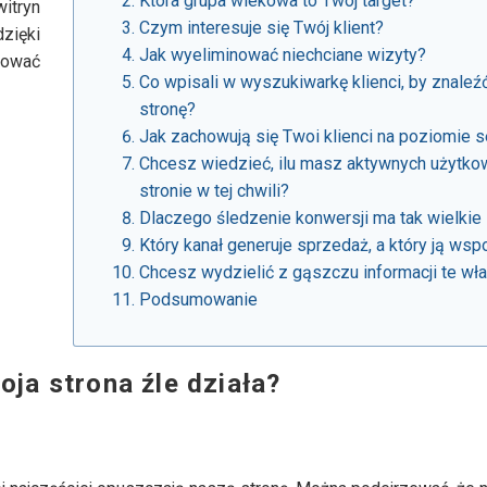
Która grupa wiekowa to Twój target?
witryn
Czym interesuje się Twój klient?
dzięki
Jak wyeliminować niechciane wizyty?
zować
Co wpisali w wyszukiwarkę klienci, by znaleź
stronę?
Jak zachowują się Twoi klienci na poziomie s
Chcesz wiedzieć, ilu masz aktywnych użytko
stronie w tej chwili?
Dlaczego śledzenie konwersji ma tak wielkie
Który kanał generuje sprzedaż, a który ją ws
Chcesz wydzielić z gąszczu informacji te wł
Podsumowanie
ja strona źle działa?