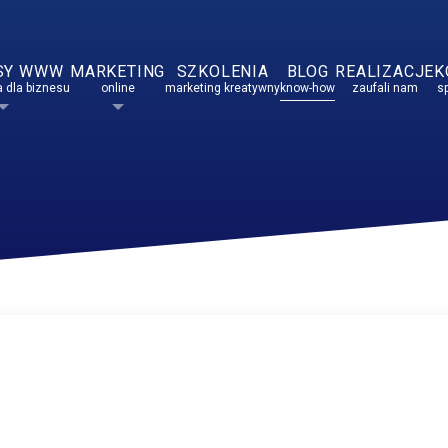
SY WWW
MARKETING
SZKOLENIA
BLOG
REALIZACJE
K
 dla biznesu
online
marketing kreatywny
know-how
zaufali nam
s