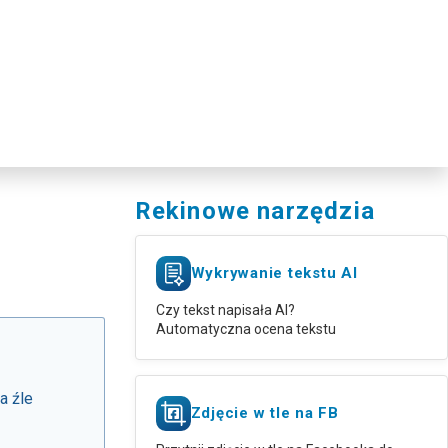
Rekinowe narzędzia
Wykrywanie tekstu AI
Czy tekst napisała AI?
Automatyczna ocena tekstu
a źle
Zdjęcie w tle na FB