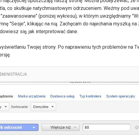
ci najczęściej opuszczają naszą stronę. Można podejrzewać, że n
tla, co skutkuje natychmiastowym odrzuceniem. Weźmy pod uwag
my w "zaawansowane" (poniżej wykresu), w którym uwzględniamy "
umnę "Sesje", klikając na nią. Zachęcam do najechania myszką na 
dowiesz się, jak interpretować dane.
yświetlaniu Twojej strony. Po naprawieniu tych problemów na Tw
rsję.