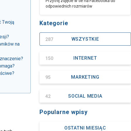
Przytnij zdjęcie w tle na Facebooka do
odpowiednich rozmiarów
ć Twoją
Kategorie
esji?
287
WSZYSTKIE
wników na
150
INTERNET
 znaczenie?
pomaga?
aściwe?
95
MARKETING
42
SOCIAL MEDIA
Popularne wpisy
OSTATNI MIESIĄC