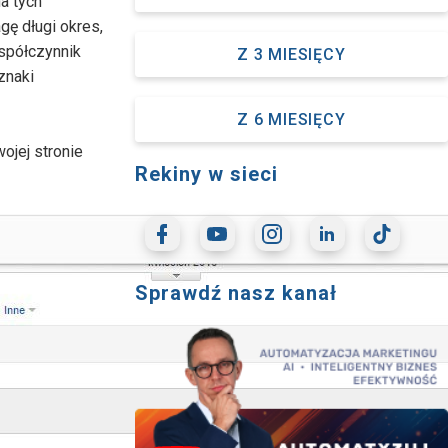
a tych
ę długi okres,
Współczynnik
Z 3 MIESIĘCY
znaki
Z 6 MIESIĘCY
ojej stronie
Rekiny w sieci
Sprawdź nasz kanał