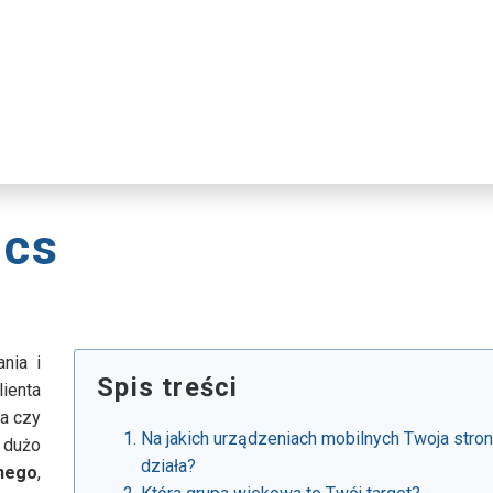
ics
nia i
Spis treści
lienta
ka czy
Na jakich urządzeniach mobilnych Twoja stron
i dużo
działa?
nego
,