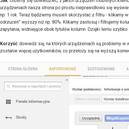
Jak
: chcemy się dowiedzieć, z jakich urządzeń mobilnych klien
urządzeniach nasza strona po prostu nieprawidłowo się wyświe
np. 1 rok. Teraz będziemy musieli skorzystać z filtru - klika
odrzuceń" wyższy niż np. 80%. Klikamy zastosuj i filtrujemy kol
zapytania, widniejące obok tytułów kolumn. Dzięki temu szybko 
Korzyść
: dowiedz się, na których urządzeniach są problemy w w
zostanie więcej użytkowników, co przełoży się na wyższą konwe