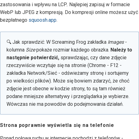
zastosowania i wpływu na LCP.. Najlepiej zapisuj w formacie
WebP lub JPEG z kompresją. Do kompresji online możesz użyć
bezpłatnego
squoosh.app
.
🔍 Jak sprawdzić: W Screaming Frog zakładka
Images
-
kolumna
Size
pokaże rozmiar każdego obrazka.
Należy to
następnie potwierdzić,
sprawdzając, czy dane zdjęcie
rzeczywiście wczytuje się na stronie (Chrome - F12 -
zakładka Network/Sieć - odświeżamy stronę i sortujemy
po wielkości plików). Może się bowiem zdarzyć, że choć
zdjęcie jest obecne w kodzie strony, to są tam również
podane mniejsze alternatywy i przeglądarka je wybierze.
Wówczas nie ma powodów do podejmowania działań.
Strona poprawnie wyświetla się na telefonie
Ponad połowa ruchu w internecie pochodzi z telefonów -