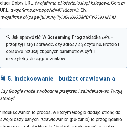
długi. Dobry URL:
twojafirma.pl/oferta/uslugi-ksiegowe
. Gorszy
URL:
twojafirma.pl/page?id=47\&cat=3
. Zły:
twojafirma.pl/page/juiuhniy7yiuGHUIGB&^BFYGUKHIN(IU
🔍 Jak sprawdzić: W
Screaming Frog
zakładka
URL
-
przejrzyj listę i sprawdź, czy adresy są czytelne, krótkie i
opisowe. Szukaj zbędnych parametrów, cyfr i
nieczytelnych ciągów znaków.
🕷 5. Indeksowanie i budżet crawlowania
Czy Google może swobodnie przejrzeć i zaindeksować Twoją
stronę?
"Indeksowanie" to proces, w którym Google dodaje stronę do
swojej bazy danych. "Crawlowanie" (pełzanie) to przeglądanie
stron przez robota Google. "Budżet crawlowania" to liczba