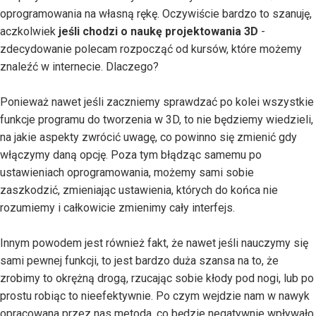
oprogramowania na własną rękę. Oczywiście bardzo to szanuję,
aczkolwiek
jeśli chodzi o naukę projektowania 3D
-
zdecydowanie polecam rozpocząć od kursów, które możemy
znaleźć w internecie. Dlaczego?
Ponieważ nawet jeśli zaczniemy sprawdzać po kolei wszystkie
funkcje programu do tworzenia w 3D, to nie będziemy wiedzieli,
na jakie aspekty zwrócić uwagę, co powinno się zmienić gdy
włączymy daną opcję. Poza tym błądząc samemu po
ustawieniach oprogramowania, możemy sami sobie
zaszkodzić, zmieniając ustawienia, których do końca nie
rozumiemy i całkowicie zmienimy cały interfejs.
Innym powodem jest również fakt, że nawet jeśli nauczymy się
sami pewnej funkcji, to jest bardzo duża szansa na to, że
zrobimy to okrężną drogą, rzucając sobie kłody pod nogi, lub po
prostu robiąc to nieefektywnie. Po czym wejdzie nam w nawyk
opracowana przez nas metoda, co będzie negatywnie wpływało