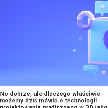
No dobrze, ale dlaczego właściwie
możemy dziś mówić o technologii
projektowania graficznego w 3D jako