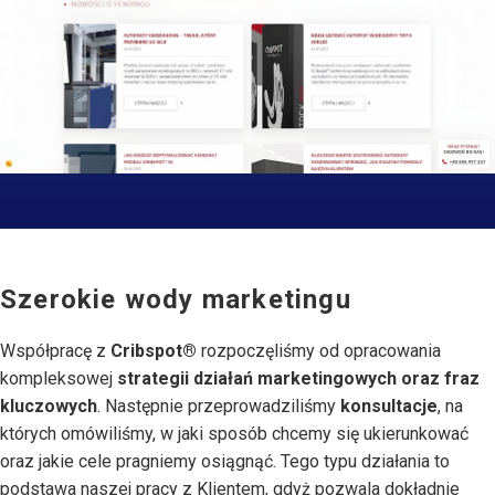
keyboard_arrow_left
keyboard_arrow_right
Szerokie wody marketingu
Współpracę z
Cribspot®
rozpoczęliśmy od opracowania
kompleksowej
strategii działań marketingowych oraz fraz
kluczowych
. Następnie przeprowadziliśmy
konsultacje
, na
których omówiliśmy, w jaki sposób chcemy się ukierunkować
oraz jakie cele pragniemy osiągnąć. Tego typu działania to
podstawa naszej pracy z Klientem, gdyż pozwala dokładnie