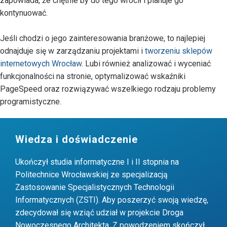
zapowiada, że chętnie by do tego wrócił i planuje go
kontynuować.
Jeśli chodzi o jego zainteresowania branżowe, to najlepiej
odnajduje się w zarządzaniu projektami i
tworzeniu sklepów
internetowych Wrocław
. Lubi również analizować i wyceniać
funkcjonalności na stronie, optymalizować wskaźniki
PageSpeed oraz rozwiązywać wszelkiego rodzaju problemy
programistyczne.
Wiedza i doświadczenie
Ukończył studia informatyczne I i II stopnia na
Politechnice Wrocławskiej ze specjalizacją
Zastosowanie Specjalistycznych Technologii
Informatycznych (ZSTI). Aby poszerzyć swoją wiedzę,
zdecydował się wziąć udział w projekcie Droga
Nowoczesnego Architekta. Z powodzeniem skończył