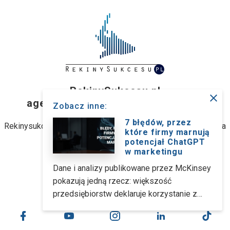
RekinySukcesu.pl
close
agencja interaktywna z Wrocławia
Zobacz inne:
7 błędów, przez
Rekinysukcesu.pl Sp. z o.o. (dawniej: Rekinysukcesu.pl Spółka
które firmy marnują
jawna M. Biernacki)
potencjał ChatGPT
w marketingu
ul. Stanisławowska 47, 54-611 Wrocław
Dane i analizy publikowane przez McKinsey
pokazują jedną rzecz: większość
kontakt@rekinysukcesu.pl
przedsiębiorstw deklaruje korzystanie z
narzędzi opartych na generatywnej
sztucznej inteligencji. Problem w tym, że