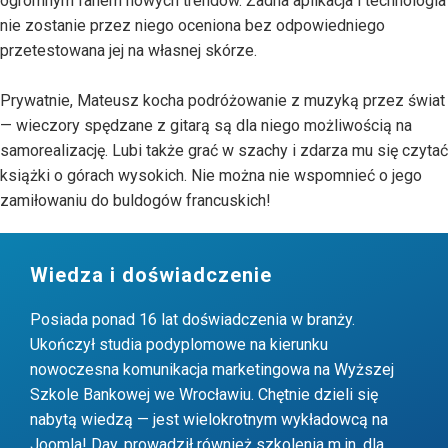
ogromnym fanem nowych trendów. Żadna aplikacja i technologia
nie zostanie przez niego oceniona bez odpowiedniego
przetestowana jej na własnej skórze.
Prywatnie, Mateusz kocha podróżowanie z muzyką przez świat
— wieczory spędzane z gitarą są dla niego możliwością na
samorealizację. Lubi także grać w szachy i zdarza mu się czytać
książki o górach wysokich. Nie można nie wspomnieć o jego
zamiłowaniu do buldogów francuskich!
Wiedza i doświadczenie
Posiada ponad 16 lat doświadczenia w branży.
Ukończył studia podyplomowe na kierunku
nowoczesna komunikacja marketingowa na Wyższej
Szkole Bankowej we Wrocławiu. Chętnie dzieli się
nabytą wiedzą — jest wielokrotnym wykładowcą na
Joomla! Day, prowadził również szkolenia m.in. dla