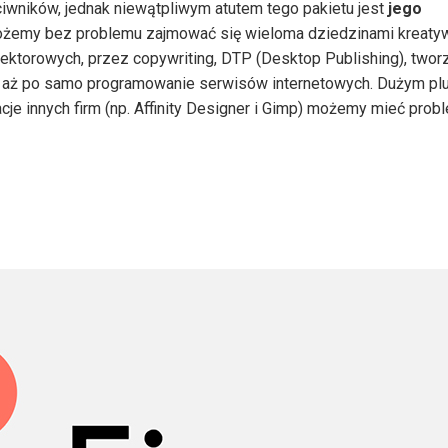
wników, jednak niewątpliwym atutem tego pakietu jest
jego
 możemy bez problemu zajmować się wieloma dziedzinami kreaty
wektorowych, przez copywriting, DTP (Desktop Publishing), twor
WW aż po samo programowanie serwisów internetowych. Dużym p
acje innych firm (np. Affinity Designer i Gimp) możemy mieć prob