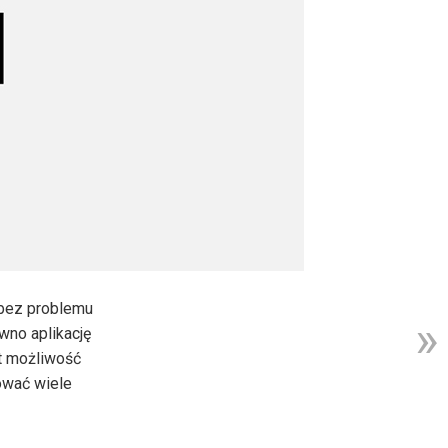
 bez problemu
wno aplikację
st możliwość
ować wiele