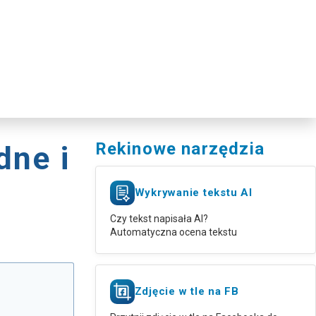
Rekinowe narzędzia
dne i
Wykrywanie tekstu AI
Czy tekst napisała AI?
Automatyczna ocena tekstu
Zdjęcie w tle na FB