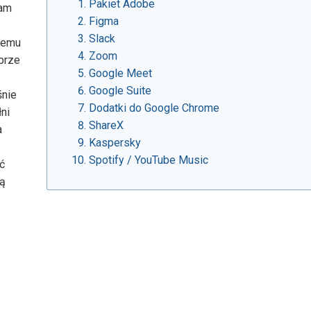
Pakiet Adobe
tam
Figma
Slack
lemu
Zoom
brze
Google Meet
Google Suite
śnie
Dodatki do Google Chrome
łni
ShareX
a
Kaspersky
Spotify / YouTube Music
ć
ną