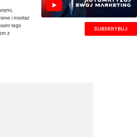
wnymi,
zenie i montaż
lusem tego
SUBSKRYBUJ
lem z