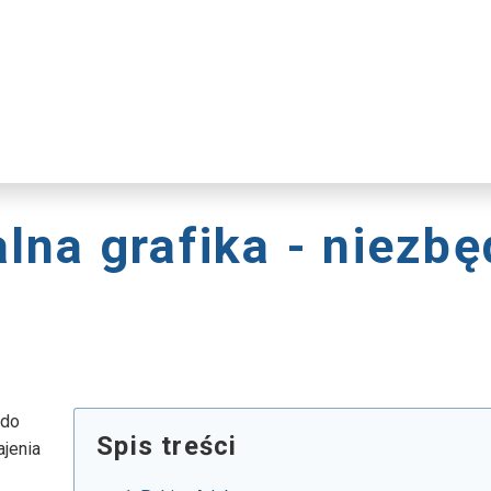
lna grafika - niezbę
a
 do
Spis treści
ajenia