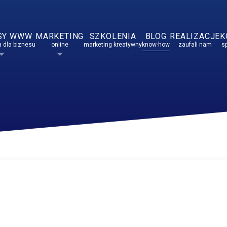
SY WWW
MARKETING
SZKOLENIA
BLOG
REALIZACJE
K
 dla biznesu
online
marketing kreatywny
know-how
zaufali nam
s