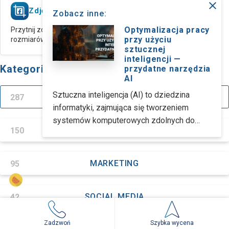
close
Zdjęcie w tle na FB
Zobacz inne:
Optymalizacja pracy
Przytnij zdjęcie w tle na Facebooka do odpowiednich
przy użyciu
rozmiarów
sztucznej
inteligencji —
Kategorie
przydatne narzędzia
AI
Sztuczna inteligencja (AI) to dziedzina
287
WSZYSTKIE
informatyki, zajmująca się tworzeniem
systemów komputerowych zdolnych do
150
INTERNET
wykonywania poleceń, które zazwyczaj
wymagają zaangażowania ludzkiej
inteligencji. Obecnie mamy do dyspozycji
95
MARKETING
dużą liczbę narzędzi napędzanych sztuczną
inteligencją, które można wykorzystać w
42
SOCIAL MEDIA
różnych branżach i działach. Podstawowym
narzędziem AI, które warto umieć
obsługiwać jest ChatGTP i jego alternatywy.
Popularne wpisy
Zadzwoń
Szybka wycena