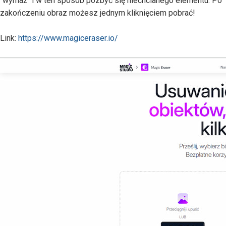
"wymaż" i w ten sposób pozbyć się niechcianego elementu. Po
zakończeniu obraz możesz jednym kliknięciem pobrać!
Link:
https://www.magiceraser.io/