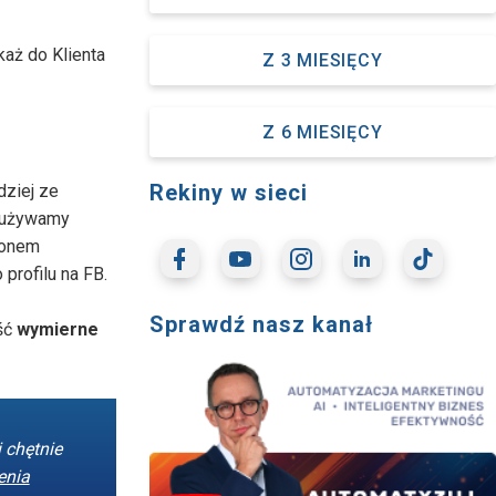
każ do Klienta
Z 3 MIESIĘCY
Z 6 MIESIĘCY
Rekiny w sieci
dziej ze
i używamy
fonem
rofilu na FB.
Sprawdź nasz kanał
eść
wymierne
 chętnie
enia