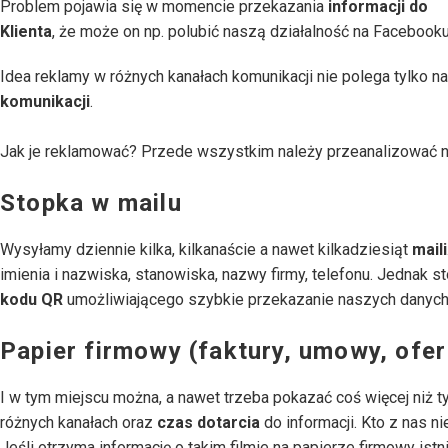
Problem pojawia się w momencie przekazania
informacji do
Klienta
, że może on np. polubić naszą działalność na Facebooku
Idea reklamy w różnych kanałach komunikacji nie polega tylko n
komunikacji
.
Jak je reklamować? Przede wszystkim należy przeanalizować 
Stopka w mailu
Wysyłamy dziennie kilka, kilkanaście a nawet kilkadziesiąt
maili
imienia i nazwiska, stanowiska, nazwy firmy, telefonu. Jednak 
kodu QR
umożliwiającego szybkie przekazanie naszych danych 
Papier firmowy (faktury, umowy, ofer
I w tym miejscu można, a nawet trzeba pokazać coś więcej niż ty
różnych kanałach oraz
czas dotarcia
do informacji. Kto z nas n
Jeśli otrzyma informację o takim filmie na papierze firmowy ist