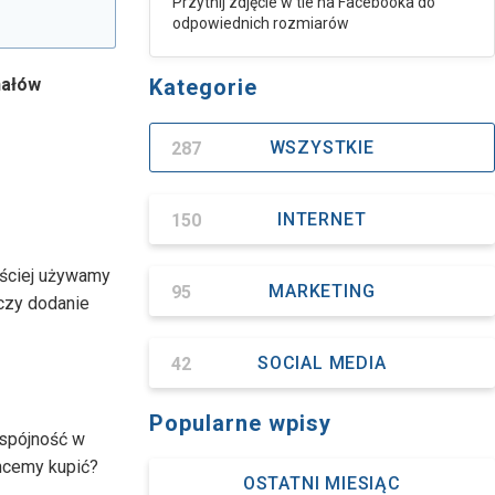
Przytnij zdjęcie w tle na Facebooka do
odpowiednich rozmiarów
nałów
Kategorie
287
WSZYSTKIE
150
INTERNET
ęściej używamy
95
MARKETING
 czy dodanie
42
SOCIAL MEDIA
Popularne wpisy
 spójność w
chcemy kupić?
OSTATNI MIESIĄC