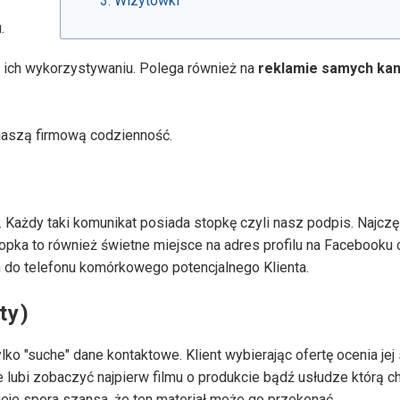
Wizytówki
.
a ich wykorzystywaniu. Polega również na
reklamie samych ka
naszą firmową codzienność.
. Każdy taki komunikat posiada stopkę czyli nasz podpis. Najcz
stopka to również świetne miejsce na adres profilu na Facebooku
do telefonu komórkowego potencjalnego Klienta.
ty)
lko "suche" dane kontaktowe. Klient wybierając ofertę ocenia jej
ie lubi zobaczyć najpierw filmu o produkcie bądź usłudze którą 
nieje spora szansa, że ten materiał może go przekonać.