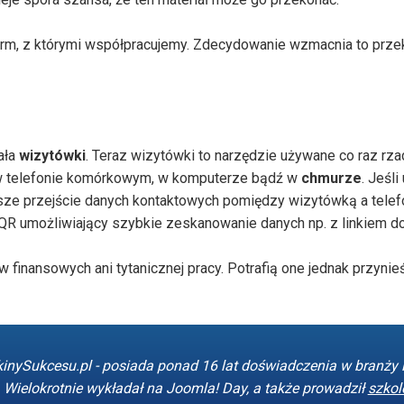
 firm, z którymi współpracujemy. Zdecydowanie wzmacnia to prze
ała
wizytówki
. Teraz wizytówki to narzędzie używane co raz rza
 w telefonie komórkowym, w komputerze bądź w
chmurze
. Jeśl
ybsze przejście danych kontaktowych pomiędzy wizytówką a tele
umożliwiający szybkie zeskanowanie danych np. z linkiem do p
 finansowych ani tytanicznej pracy. Potrafią one jednak przyni
kinySukcesu.pl - posiada ponad 16 lat doświadczenia w branży i
. Wielokrotnie wykładał na Joomla! Day, a także prowadził
szkol