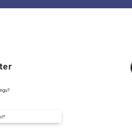
ter
ingu?
il*