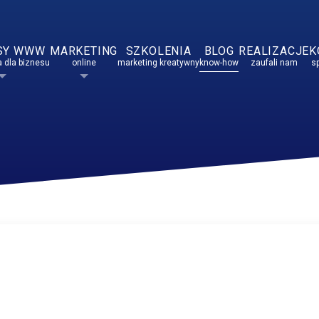
SY WWW
MARKETING
SZKOLENIA
BLOG
REALIZACJE
K
 dla biznesu
online
marketing kreatywny
know-how
zaufali nam
s