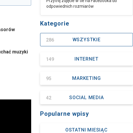
Przytnij zdjęcie w tle na Facebooka do
odpowiednich rozmiarów
Kategorie
nsorów
286
WSZYSTKIE
uchać muzyki
149
INTERNET
95
MARKETING
42
SOCIAL MEDIA
Popularne wpisy
OSTATNI MIESIĄC