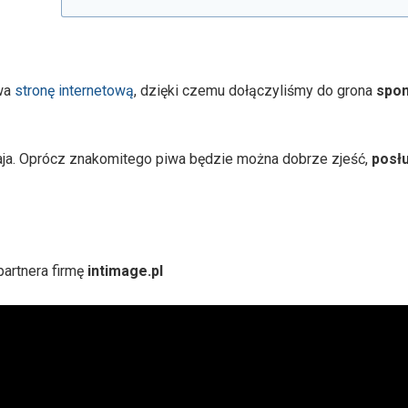
iwa
stronę internetową
, dzięki czemu dołączyliśmy do grona
spo
a. Oprócz znakomitego piwa będzie można dobrze zjeść,
posł
artnera firmę
intimage.pl