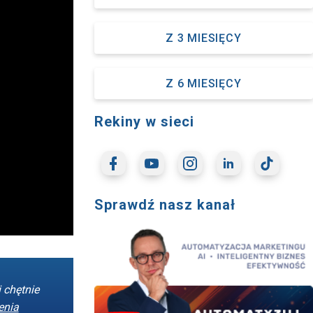
Z 3 MIESIĘCY
Z 6 MIESIĘCY
Rekiny w sieci
Sprawdź nasz kanał
 chętnie
enia