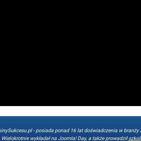
kinySukcesu.pl - posiada ponad 16 lat doświadczenia w branży i
. Wielokrotnie wykładał na Joomla! Day, a także prowadził
szkol