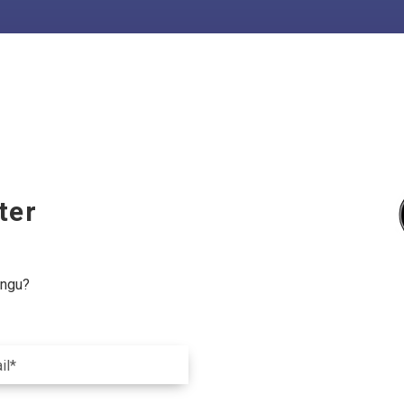
ter
ingu?
il*