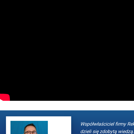
Współwłaściciel firmy Re
dzieli się zdobytą wiedzą