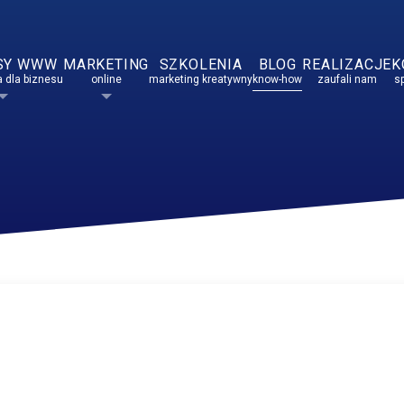
SY WWW
MARKETING
SZKOLENIA
BLOG
REALIZACJE
K
 dla biznesu
online
marketing kreatywny
know-how
zaufali nam
s