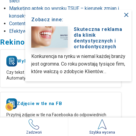
sieci
Marketing aptek po wyroku TSUE – kierunek zmian i
close
konsekwencje dla praktyki
Zobacz inne:
Content is King - rola content marketingu w reklamie
Skuteczna reklama
Efektywny marketing dla klinik korekcji wzroku
dla klinik
Rekinowe narzędzia
dentystycznych i
ortodontycznych
Konkurencja na rynku w niemal każdej branży
Wykrywanie tekstu AI
jest ogromna. Co roku powstają tysiące firm,
które walczą o zdobycie Klientów
Czy tekst napisała AI?
Automatyczna ocena tekstu
najróżniejszymi sposobami. Szczególnie
sektor stomatologiczny rozwija się
zaskakująco szybko, stawiając coraz więcej
wyzwań przed właścicielami gabinetów.
Zdjęcie w tle na FB
Stale powstają nowe technologie,
Przytnij zdjęcie w tle na Facebooka do odpowiednich
zmieniające się trendy i preferencje
rozmiarów
pacjentów, do których muszą się oni
dostosowywać. Wraz z nimi jednak
Zadzwoń
Szybka wycena