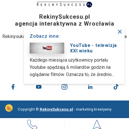
RekinySukcesu.pl
agencja interaktywna z Wrocławia
close
Zobacz inne:
Rekinysukcesu.pl Sp. z o.o. (dawniej: Rekinysukcesu.pl Spółka
jawna M. Biernacki)
YouTube - telewizja
XXI wieku
ul. Stanisławowska 47, 54-611 Wrocław
Każdego miesiąca użytkownicy portalu
Youtube spędzają 6 miliardów godzin na
kontakt@rekinysukcesu.pl
oglądanie filmów. Oznacza to, że średnio
każda osoba na Ziemi ogląda miesięcznie
około 1 godziny filmów na YT... Strona
główna www.youtube.com jest odwiedzana
miesięcznie przez 9,4 mln polskich
Copyright ©
RekinySukcesu.pl
- marketing kreatywny
użytkowników. Taki wynik stawia największy
serwis w filmami przed Onetem oraz
Wirtualną Polską.