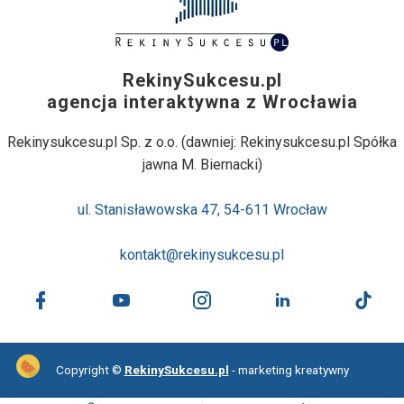
RekinySukcesu.pl
agencja interaktywna z Wrocławia
Rekinysukcesu.pl Sp. z o.o. (dawniej: Rekinysukcesu.pl Spółka
jawna M. Biernacki)
ul. Stanisławowska 47, 54-611 Wrocław
kontakt@rekinysukcesu.pl
Copyright ©
RekinySukcesu.pl
- marketing kreatywny