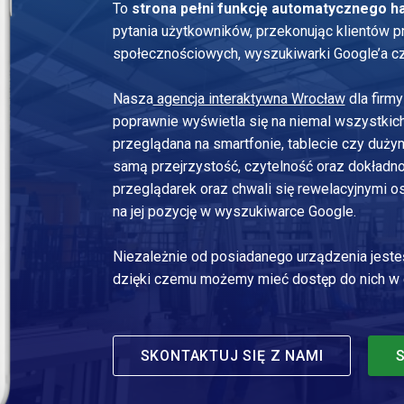
To
strona pełni funkcję automatycznego h
pytania użytkowników, przekonując klientów pr
społecznościowych, wyszukiwarki Google’a cz
Nasza
agencja interaktywna Wrocław
dla firmy
poprawnie wyświetla się na niemal wszystkich
przeglądana na smartfonie, tablecie czy duży
samą przejrzystość, czytelność oraz dokładno
przeglądarek oraz chwali się rewelacyjnymi 
na jej pozycję w wyszukiwarce Google.
Niezależnie od posiadanego urządzenia jesteśm
dzięki czemu możemy mieć dostęp do nich w d
SKONTAKTUJ SIĘ Z NAMI