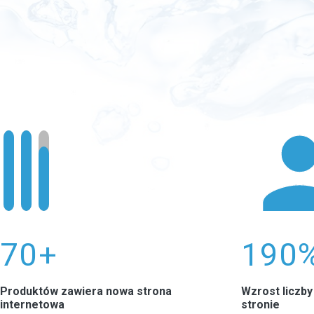
0
0
70+
190
Produktów zawiera nowa strona
Wzrost liczb
internetowa
stronie