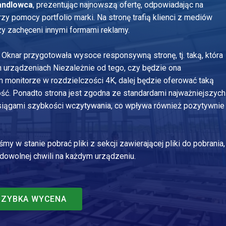
andlowca
, prezentując najnowszą ofertę, odpowiadając na
zy pomocy portfolio marki. Na stronę trafią klienci z mediów
y zachęceni innymi formami reklamy.
 Oknar przygotowała wysoce responsywną stronę, tj. taką, która
 urządzeniach Niezależnie od tego, czy będzie ona
m monitorze w rozdzielczości 4K, dalej będzie oferować taką
ść. Ponadto strona jest zgodna ze standardami najważniejszych
osiągami szybkości wczytywania, co wpływa również pozytywnie
y w stanie pobrać pliki z sekcji zawierającej pliki do pobrania,
owolnej chwili na każdym urządzeniu.
SZYBKA WYCENA