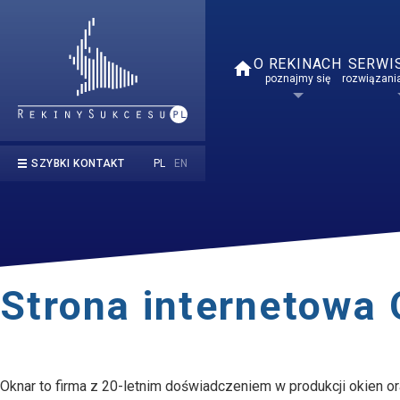
O REKINACH
SERWI
home
poznajmy się
rozwiązania
PL
EN
SZYBKI KONTAKT
kontakt@rekinysukcesu.pl
669 854 050
Strona internetowa
Oknar to firma z 20-letnim doświadczeniem w produkcji okien o