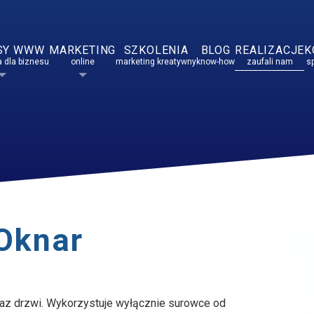
SY WWW
MARKETING
SZKOLENIA
BLOG
REALIZACJE
K
 dla biznesu
online
marketing kreatywny
know-how
zaufali nam
s
 Oknar
raz drzwi. Wykorzystuje wyłącznie surowce od