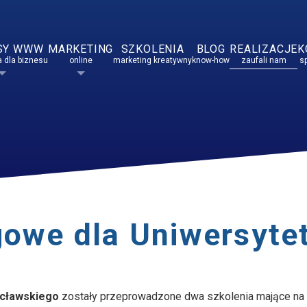
SY WWW
MARKETING
SZKOLENIA
BLOG
REALIZACJE
K
 dla biznesu
online
marketing kreatywny
know-how
zaufali nam
s
gowe dla Uniwersyte
ocławskiego
zostały przeprowadzone dwa szkolenia mające na 