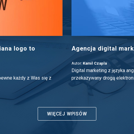
iana logo to
Agencja digital mark
Autor:
Kamil Czapla
Digital marketing z języka an
apewne każdy z Was się z
przekazywany drogą elektroni
WIĘCEJ WPISÓW