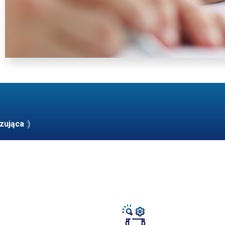
zująca
:)