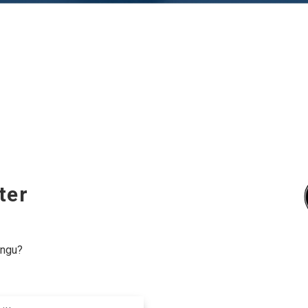
ter
ingu?