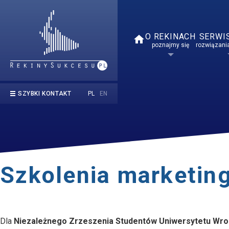
O REKINACH
SERWI
home
poznajmy się
rozwiązania
PL
EN
SZYBKI KONTAKT
kontakt@rekinysukcesu.pl
669 854 050
Szkolenia marketin
Dla
Niezależnego Zrzeszenia Studentów Uniwersytetu Wr