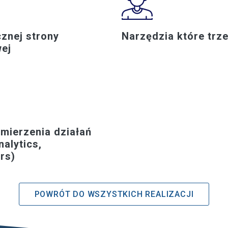
cznej strony
Narzędzia które trz
wej
mierzenia działań
alytics,
rs)
POWRÓT DO WSZYSTKICH REALIZACJI