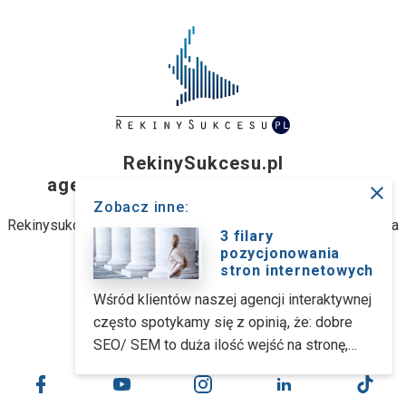
RekinySukcesu.pl
agencja interaktywna z Wrocławia
close
Zobacz inne:
Rekinysukcesu.pl Sp. z o.o. (dawniej: Rekinysukcesu.pl Spółka
3 filary
jawna M. Biernacki)
pozycjonowania
stron internetowych
ul. Stanisławowska 47, 54-611 Wrocław
Wśród klientów naszej agencji interaktywnej
często spotykamy się z opinią, że: dobre
kontakt@rekinysukcesu.pl
SEO/ SEM to duża ilość wejść na stronę,
duży ruch to znaczna ilość zakupów i
olbrzymie dochody firmy. Jest to jak