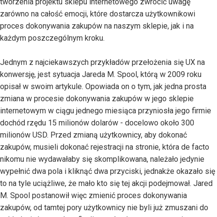
tworzenia projektu sklepu internetowego zwrócić uwagę
zarówno na całość emocji, które dostarcza użytkownikowi
proces dokonywania zakupów na naszym sklepie, jak i na
każdym poszczególnym kroku.
Jednym z najciekawszych przykładów przełożenia się UX na
konwersję, jest sytuacja Jareda M. Spool, którą w 2009 roku
opisał w swoim artykule. Opowiada on o tym, jak jedna prosta
zmiana w procesie dokonywania zakupów w jego sklepie
internetowym w ciągu jednego miesiąca przyniosła jego firmie
dochód rzędu 15 milionów dolarów - docelowo około 300
milionów USD. Przed zmianą użytkownicy, aby dokonać
zakupów, musieli dokonać rejestracji na stronie, która de facto
nikomu nie wydawałaby się skomplikowana, należało jedynie
wypełnić dwa pola i kliknąć dwa przyciski, jednakże okazało się
to na tyle uciążliwe, że mało kto się tej akcji podejmował. Jared
M. Spool postanowił więc zmienić proces dokonywania
zakupów, od tamtej pory użytkownicy nie byli już zmuszani do