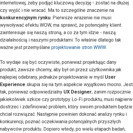
internetowej, żeby podjąć kluczową decyzję - zostać na dłużej
czy wyjść i nie wracać. Ma to szczególne znaczenie na
konkurencyjnym rynku
. Pierwsze wrażenie nie musi
wywoływać efektu WOW, ma sprawić, że potencjalny klient
zainteresuje się naszą stroną, a co za tym idzie - naszą
działalnością i naszymi produktami. To właśnie dlatego tak
ważne jest przemyślane
projektowanie stron WWW
.
To wydaje się być oczywiste, ponieważ projektując dany
produkt, zawsze chcemy, aby był on przez użytkownika jak
najlepiej odebrany, jednakże projektowanie w myśl
User
Experience
skupia się na tym aspekcie wyjątkowo mocno. Jest
tak, ponieważ odpowiedzialny
UX Designer
, zanim rozpocznie
jakiekolwiek szkice czy prototypy Lo-Fi produktu, musi najpierw
dostrzec i zdefiniować problem, który swoim produktem będzie
chciał rozwiązać. Następnie powinien dokonać analizy rynku i
konkurencji, poznać oczekiwania potencjalnych przyszłych
nabywców produktu. Dopiero wtedy, po wielu etapach badań,