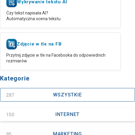
Wykrywanie tekstu AI
Czy tekst napisała AI?
Automatyczna ocena tekstu
Zdjęcie w tle na FB
Przytnij zdjęcie w tle na Facebooka do odpowiednich
rozmiarów
Kategorie
287
WSZYSTKIE
150
INTERNET
95
MARKETING