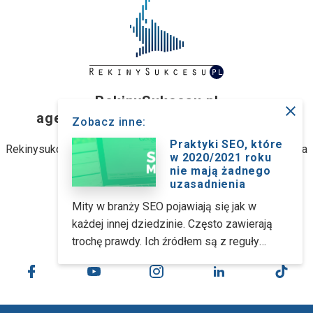
RekinySukcesu.pl
close
agencja interaktywna z Wrocławia
Zobacz inne:
Praktyki SEO, które
Rekinysukcesu.pl Sp. z o.o. (dawniej: Rekinysukcesu.pl Spółka
w 2020/2021 roku
jawna M. Biernacki)
nie mają żadnego
uzasadnienia
ul. Stanisławowska 47, 54-611 Wrocław
Mity w branży SEO pojawiają się jak w
każdej innej dziedzinie. Często zawierają
kontakt@rekinysukcesu.pl
trochę prawdy. Ich źródłem są z reguły
zdezaktualizowane informacje na temat
SEO i utarte praktyki, które niekoniecznie
muszą się sprawdzać w 2020 i 2021 roku.
Przygotowałem krótki przegląd takich