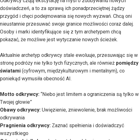
Odkrywcy czują ekscytację na myśl o zdobywaniu nowych
doświadczeń, a to za sprawą ich ponadprzeciętnej żądzy
przygód i chęci podejmowania się nowych wyzwań. Chcą oni
nieustannie przesuwać swoje granice możliwości coraz dalej.
Osoby i marki identyfikujące się z tym archetypem chcą
pokazać, że możliwe jest wytyczanie nowych ścieżek.
Aktualnie archetyp odkrywcy stale ewoluuje, przesuwając się w
stronę podróży nie tylko tych fizycznych, ale również
pomiędzy
światami
(cyfrowym, międzykulturowym i mentalnym), co
poniekąd wymusiła obecność AI.
Motto odkrywcy:
“Niebo jest limitem a ograniczenia są tylko w
Twojej głowie”
Obawy odkrywcy:
Uwięzienie, zniewolenie, brak możliwości
odkrywania
Pragnienia odkrywcy:
Zaznać spełnienia i doświadczyć
wszystkiego