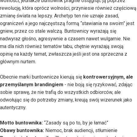
wolności, jednakże buntownik pragnie osiągnąć ją poprzez
rewolucję, która oprócz wolności, przyniesie również częściową
zmianę świata na lepszy. Archetyp ten nie uznaje zasad,
ograniczeń a jego najczęstszą formą “stawiania na swoim” jest
gniew, przez co stale walczą. Buntownicy wyrażają się
nadwyraz głośno, agresywnie a czasem nawet wulgarnie. Nie
ma dla nich również tematów tabu, chętnie wyrażają swoją
opinię na każdy temat, zwłaszcza jeśli jest ona sprzeczna z
głównym nurtem.
Obecnie marki buntownicze kierują się
kontrowersyjnym, ale
przemyślanym brandingiem
- nie boją się ryzykować, zdając
sobie sprawę, że nie trafią do wszystkich odbiorców, ale
odwołując się do potrzeby zmiany, kreują swój wizerunek jako
autentyczny.
Motto buntownika:
“Zasady są po to, by je łamać”
Obawy buntownika:
Niemoc, brak audiencji, stłumienie