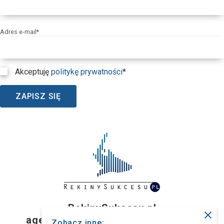
Adres e-mail*
Akceptuję
politykę prywatności
*
ZAPISZ SIĘ
RekinySukcesu.pl
close
agencja interaktywna z Wrocławia
Zobacz inne: