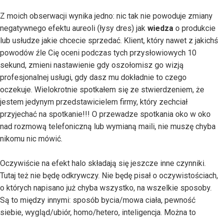
Z moich obserwacji wynika jedno: nic tak nie powoduje zmiany
negatywnego efektu aureoli (łysy dres) jak
wiedza
o produkcie
lub usłudze jakie chcecie sprzedać. Klient, który nawet z jakichś
powodów źle Cię oceni podczas tych przysłowiowych 10
sekund, zmieni nastawienie gdy oszołomisz go wizją
profesjonalnej usługi, gdy dasz mu dokładnie to czego
oczekuje. Wielokrotnie spotkałem się ze stwierdzeniem, że
jestem jedynym przedstawicielem firmy, który zechciał
przyjechać na spotkanie!!! O przewadze spotkania oko w oko
nad rozmową telefoniczną lub wymianą maili, nie muszę chyba
nikomu nic mówić.
Oczywiście na efekt halo składają się jeszcze inne czynniki.
Tutaj też nie będę odkrywczy. Nie będę pisał o oczywistościach,
o których napisano już chyba wszystko, na wszelkie sposoby.
Są to między innymi: sposób bycia/mowa ciała, pewność
siebie, wygląd/ubiór, homo/hetero, inteligencja. Można to