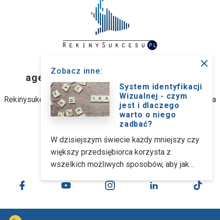
close
RekinySukcesu.pl
Zobacz inne:
agencja interaktywna z Wrocławia
System identyfikacji
Wizualnej - czym
Rekinysukcesu.pl Sp. z o.o. (dawniej: Rekinysukcesu.pl Spółka
jest i dlaczego
jawna M. Biernacki)
warto o niego
zadbać?
ul. Stanisławowska 47, 54-611 Wrocław
W dzisiejszym świecie każdy mniejszy czy
większy przedsiębiorca korzysta z
kontakt@rekinysukcesu.pl
wszelkich możliwych sposobów, aby jak
najbardziej wyróżnić się na rynku i wynieść
swoją działalność ponad konkurencję.
Fundamentalnym elementem takiego
działania jest kreowanie identyfikacji