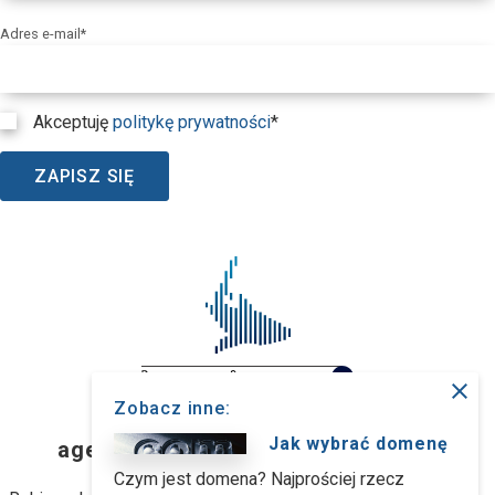
Adres e-mail*
Akceptuję
politykę prywatności
*
ZAPISZ SIĘ
close
Zobacz inne:
RekinySukcesu.pl
Jak wybrać domenę
agencja interaktywna z Wrocławia
Czym jest domena? Najprościej rzecz