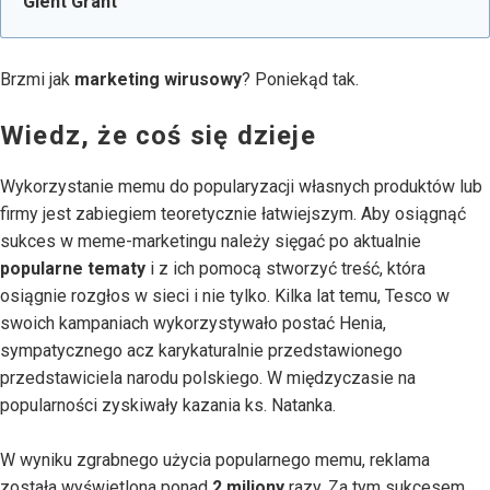
Glent Grant
Brzmi jak
marketing wirusowy
? Poniekąd tak.
Wiedz, że coś się dzieje
Wykorzystanie memu do popularyzacji własnych produktów lub
firmy jest zabiegiem teoretycznie łatwiejszym. Aby osiągnąć
sukces w meme-marketingu należy sięgać po aktualnie
popularne tematy
i z ich pomocą stworzyć treść, która
osiągnie rozgłos w sieci i nie tylko. Kilka lat temu, Tesco w
swoich kampaniach wykorzystywało postać Henia,
sympatycznego acz karykaturalnie przedstawionego
przedstawiciela narodu polskiego. W międzyczasie na
popularności zyskiwały kazania ks. Natanka.
W wyniku zgrabnego użycia popularnego memu, reklama
została wyświetlona ponad
2 miliony
razy. Za tym sukcesem