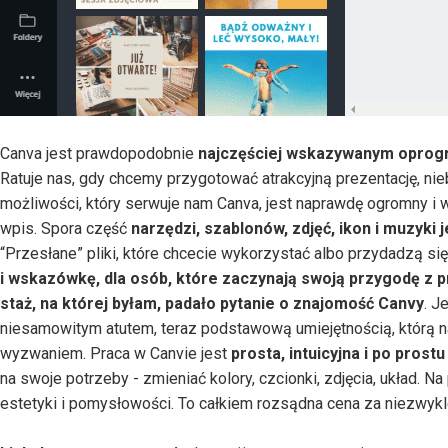
Canva jest prawdopodobnie
najczęściej wskazywanym oprogr
Ratuje nas, gdy chcemy przygotować atrakcyjną prezentację, nie
możliwości, który serwuje nam Canva, jest naprawdę ogromny i
wpis. Spora część
narzędzi, szablonów, zdjęć, ikon i muzyki
“Przesłane” pliki, które chcecie wykorzystać albo przydadzą się
i wskazówkę, dla osób, które zaczynają swoją przygodę z 
staż, na której byłam, padało pytanie o znajomość Canvy
. J
niesamowitym atutem, teraz podstawową umiejętnością, którą 
wyzwaniem. Praca w Canvie jest
prosta, intuicyjna i po prost
na swoje potrzeby - zmieniać kolory, czcionki, zdjęcia, układ. 
estetyki i pomysłowości. To całkiem rozsądna cena za niezwykle