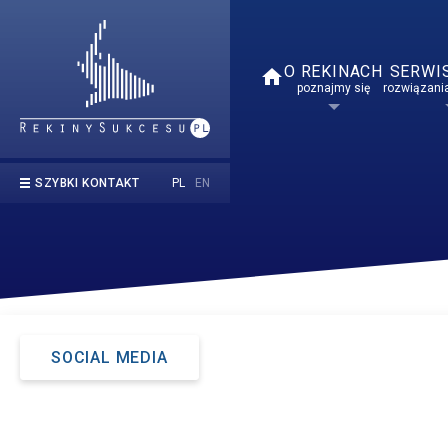
O REKINACH
SERWI
home
poznajmy się
rozwiązania
PL
EN
SZYBKI KONTAKT
kontakt@rekinysukcesu.pl
669 854 050
SOCIAL MEDIA