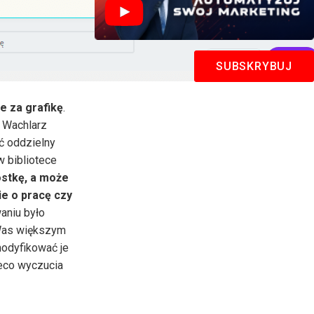
SUBSKRYBUJ
 za grafikę
.
. Wachlarz
ć oddzielny
 bibliotece
stkę, a może
e o pracę czy
aniu było
 Was większym
modyfikować je
ieco wyczucia