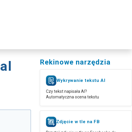
Rekinowe narzędzia
al
Wykrywanie tekstu AI
Czy tekst napisała AI?
Automatyczna ocena tekstu
Zdjęcie w tle na FB