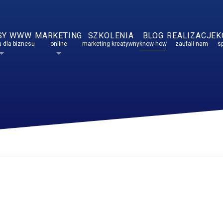
SY WWW
MARKETING
SZKOLENIA
BLOG
REALIZACJE
K
 dla biznesu
online
marketing kreatywny
know-how
zaufali nam
s