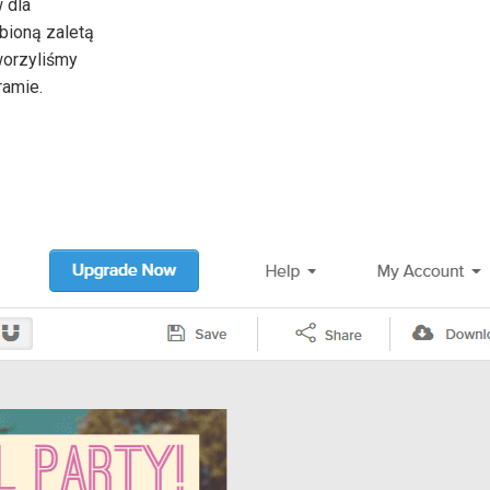
 dla
ubioną zaletą
tworzyliśmy
ramie.