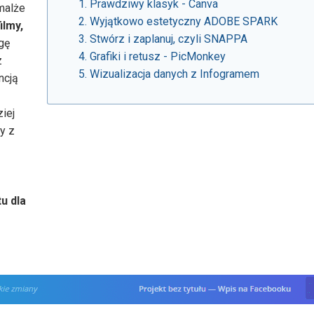
Prawdziwy klasyk - Canva
malże
Wyjątkowo estetyczny ADOBE SPARK
ilmy,
Stwórz i zaplanuj, czyli SNAPPA
gę
Grafiki i retusz - PicMonkey
z
Wizualizacja danych z Infogramem
ncją
iej
y z
u dla