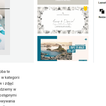
oba te
 w kategorii
 i zdjęć
ajdziemy w
dostępnymi
howywania