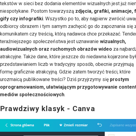
tekstów w sieci bez dodania elementów wizualnych jest już nie
niespotykane. Postom towarzyszą
zdjęcia, grafiki, animacje, f
gify czy infografiki
. Wszystko po to, aby najpierw zwrócić uwa
odbiorcy obrazem i tym samym zachęcić go do zapoznania się 
komunikatem czy treścią, którą nadawca chce przekazać. Tende
teraźniejszego społeczeństwa jest uznawanie
wizualnych,
audiowizualnych oraz ruchomych obrazów wideo
za najbardz
atrakcyjne. Także dane, które jeszcze do niedawna kojarzone był
przedstawianiem liczb w tradycyjny sposób, obecnie przyjmują
formę graficznie atrakcyjną. Gdzie zatem tworzyć treści, które
urozmaicą publikowane treści? Dziś przyjrzymy się
prostym
oprogramowaniom, ułatwiającym przygotowywanie content
mediów społecznościowych
.
Prawdziwy klasyk - Canva