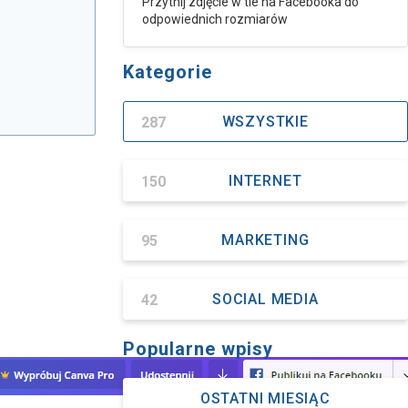
Przytnij zdjęcie w tle na Facebooka do
odpowiednich rozmiarów
Kategorie
287
WSZYSTKIE
150
INTERNET
95
MARKETING
42
SOCIAL MEDIA
Popularne wpisy
OSTATNI MIESIĄC