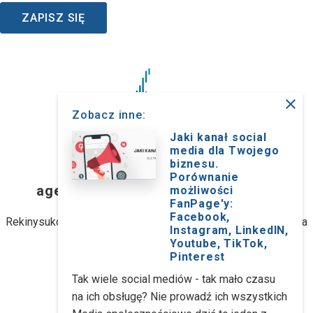
ZAPISZ SIĘ
close
Zobacz inne:
Jaki kanał social
media dla Twojego
biznesu.
RekinySukcesu.pl
Porównanie
agencja interaktywna z Wrocławia
możliwości
FanPage'y:
Facebook,
Rekinysukcesu.pl Sp. z o.o. (dawniej: Rekinysukcesu.pl Spółka
Instagram, LinkedIN,
jawna M. Biernacki)
Youtube, TikTok,
Pinterest
ul. Stanisławowska 47, 54-611 Wrocław
Tak wiele social mediów - tak mało czasu
na ich obsługę? Nie prowadź ich wszystkich
kontakt@rekinysukcesu.pl