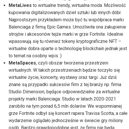
MetaLives
to wirtualne trendy, wirtualna moda. Możliwość
kupowania digitalizowanych dzieł sztuki lub innych dóbr.
Najprostszym przykładem może być tu współpraca marki
Balenciaga z firmą Epic Games. Umożliwiła ona zakupienie
strojów i akcesoriów tejże marki w grze Fortnite. Idealnie
wpasowują się tu również tokeny kryptograficzne NFT –
wirtualne dobra oparte o technologię blockchain jednak jest
to temat na osobny wpis :)
MetaSpaces
, czyli obszar tworzenia przestrzeni
wirtualnych. W takich przestrzeniach będzie toczyło się
wirtualne życie, koncerty, wystawy oraz targi. Już dziś
znane są przypadki sukcesów firm z tej branży np. firma
Studio Dimension, będące odpowiedzialne za wirtualne
projekty marki Balenciaga. Studio w latach 2020-2021
zarobiło na tym ponad 6,5 mln dolarów. We wspomnianej
grze Fortnite odbył się koncert rapera Travisa Scotta, a całe
wydarzenie oglądało jednocześnie w świecie gry miliony
osób. Bardzo prawdopodobne jest, że firmy nie będą