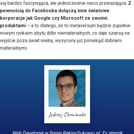
się bardzo fascynująca, ale jednocześnie nieco przerażająca.
Z
pewnością do Facebooka dołączą inne światowe
korporacje jak Google czy Microsoft ze swoimi
produktami
– a to dlatego, że to metaversum będzie zupełnie
nowym rynkiem zbytu dóbr niematerialnych, co daje szansę na
wyjście poza świat realny, wysycony już poniekąd dobrami
materialnymi.
Jędrzej Choniawko
Web Developer w firmie RekinySukcesu.pl. Ex sternik