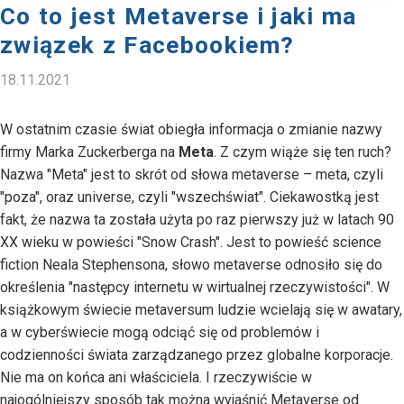
Co to jest Metaverse i jaki ma
związek z Facebookiem?
18.11.2021
W ostatnim czasie świat obiegła informacja o zmianie nazwy
firmy Marka Zuckerberga na
Meta
. Z czym wiąże się ten ruch?
Nazwa "Meta" jest to skrót od słowa metaverse – meta, czyli
"poza", oraz universe, czyli "wszechświat". Ciekawostką jest
fakt, że nazwa ta została użyta po raz pierwszy już w latach 90
XX wieku w powieści "Snow Crash". Jest to powieść science
fiction Neala Stephensona, słowo metaverse odnosiło się do
określenia "następcy internetu w wirtualnej rzeczywistości". W
książkowym świecie metaversum ludzie wcielają się w awatary,
a w cyberświecie mogą odciąć się od problemów i
codzienności świata zarządzanego przez globalne korporacje.
Nie ma on końca ani właściciela. I rzeczywiście w
najogólniejszy sposób tak można wyjaśnić Metaverse od