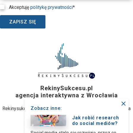
Akceptuję
politykę prywatności
*
ZAPISZ SIĘ
RekinySukcesu.pl
agencja interaktywna z Wrocławia
close
Zobacz inne:
Rekinysukcesu.pl Sp. z o.o. (dawniej: Rekinysukcesu.pl Spółka
jawna M. Biernacki)
Jak robić research
do social mediów?
ul. Stanisławowska 47, 54-611 Wrocław
Social media stale się rozwijają, przez co