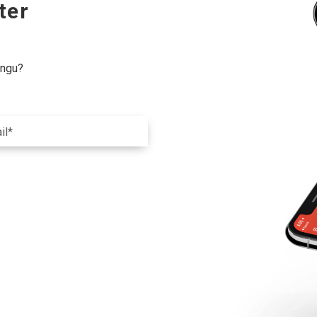
ter
ingu?
il*