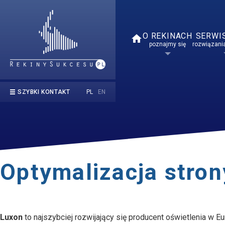
O REKINACH
SERWI
home
poznajmy się
rozwiązania
PL
EN
SZYBKI KONTAKT
kontakt@rekinysukcesu.pl
669 854 050
Optymalizacja stro
Luxon
to najszybciej rozwijający się producent oświetlenia w 