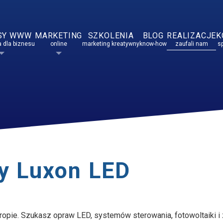
SY WWW
MARKETING
SZKOLENIA
BLOG
REALIZACJE
K
 dla biznesu
online
marketing kreatywny
know-how
zaufali nam
s
ny Luxon LED
Europie. Szukasz opraw LED, systemów sterowania, fotowoltaiki i