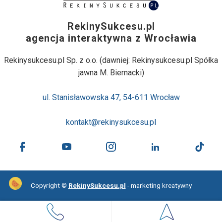
RekinySukcesu.pl
agencja interaktywna z Wrocławia
Rekinysukcesu.pl Sp. z o.o. (dawniej: Rekinysukcesu.pl Spółka
jawna M. Biernacki)
ul. Stanisławowska 47, 54-611 Wrocław
kontakt@rekinysukcesu.pl
Copyright ©
RekinySukcesu.pl
- marketing kreatywny