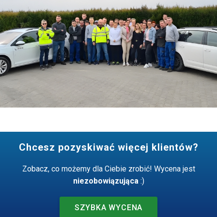
Chcesz pozyskiwać więcej klientów?
Zobacz, co możemy dla Ciebie zrobić! Wycena jest
niezobowiązująca
:)
SZYBKA WYCENA