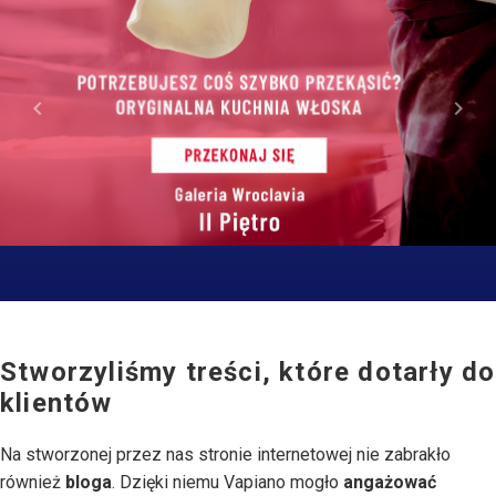
keyboard_arrow_left
keyboard_arrow_right
Stworzyliśmy treści, które dotarły do
klientów
Na stworzonej przez nas stronie internetowej nie zabrakło
również
bloga
. Dzięki niemu Vapiano mogło
angażować