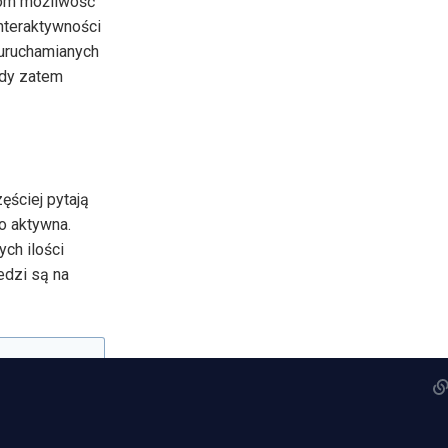
tom możliwość
interaktywności
 uruchamianych
żdy zatem
zęściej pytają
o aktywna.
ch ilości
edzi są na