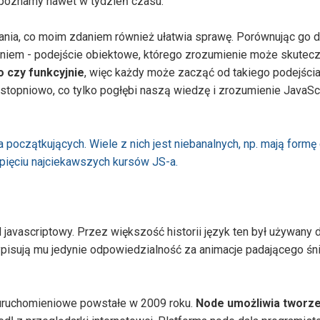
poznamy nawet w tydzień czasu.
nia, co moim zdaniem również ułatwia sprawę. Porównując go 
iem - podejście obiektowe, którego zrozumienie może skutecz
 czy funkcyjnie
, więc każdy może zacząć od takiego podejścia
topniowo, co tylko pogłębi naszą wiedzę i zrozumienie JavaScr
początkujących. Wiele z nich jest niebanalnych, np. mają formę 
ięciu najciekawszych kursów JS-a.
javascriptowy. Przez większość historii język ten był używany 
ypisują mu jedynie odpowiedzialność za animacje padającego śni
 uruchomieniowe powstałe w 2009 roku.
Node umożliwia tworzen