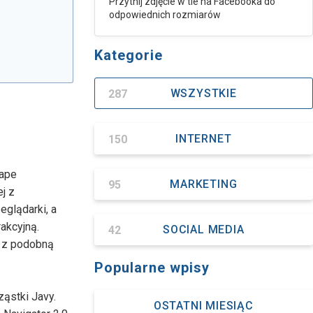
Przytnij zdjęcie w tle na Facebooka do
odpowiednich rozmiarów
Kategorie
287
WSZYSTKIE
150
INTERNET
cape
95
MARKETING
ej z
eglądarki, a
akcyjną.
42
SOCIAL MEDIA
m z podobną
Popularne wpisy
ąstki Javy.
OSTATNI MIESIĄC