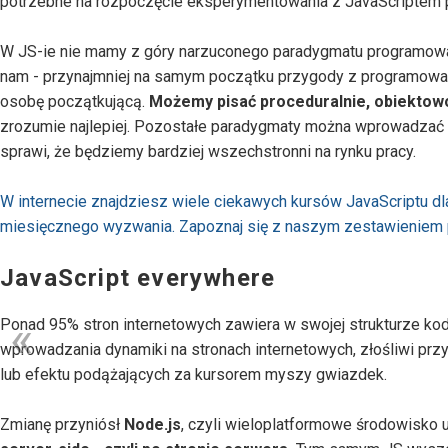
potrzebne na rozpoczęcie eksperymentowania z JavaScriptem 
W JS-ie nie mamy z góry narzuconego paradygmatu programowa
nam - przynajmniej na samym początku przygody z programowan
osobę początkującą.
Możemy pisać proceduralnie, obiektowo
zrozumie najlepiej. Pozostałe paradygmaty można wprowadzać s
sprawi, że będziemy bardziej wszechstronni na rynku pracy.
W internecie znajdziesz wiele ciekawych kursów JavaScriptu dla 
miesięcznego wyzwania. Zapoznaj się z naszym zestawieniem p
JavaScript everywhere
Ponad 95% stron internetowych zawiera w swojej strukturze kod 
wprowadzania dynamiki na stronach internetowych, złośliwi prz
lub efektu podążających za kursorem myszy gwiazdek.
Zmianę przyniósł
Node.js
, czyli wieloplatformowe środowisko