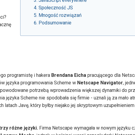
JavaScript everywhere
Społeczność JS
Mnogość rozwiązań
ci?
Podsumowanie
acznę
go programistę i hakera
Brendana Eicha
pracującego dla Nets
yptów języka programowania Scheme w
Netscape Navigator
, jedn
to spowodowane potrzebą wprowadzenia większej dynamiki do prz
a języka Scheme nie spodobała się firmie - uznali ją za mało atr
h latach Javę, który byłby niejako jej skryptowym uzupełnienie
rzy różne języki.
Firma Netscape wymagała w nowym języku cz