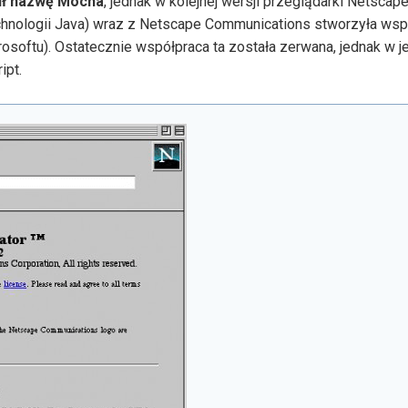
sił nazwę Mocha
, jednak w kolejnej wersji przeglądarki Netscape
chnologii Java) wraz z Netscape Communications stworzyła wsp
osoftu). Ostatecznie współpraca ta została zerwana, jednak w je
ipt.