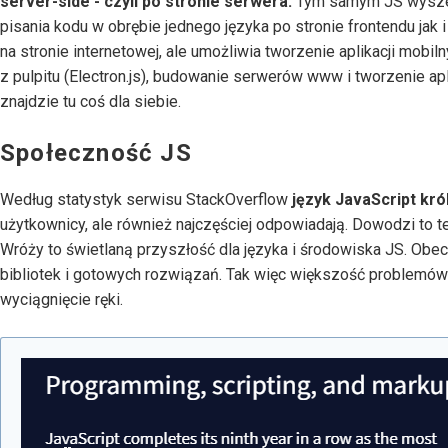
server-side - czyli po stronie serwera.
Tym samym JS wyszedł
pisania kodu w obrębie jednego języka po stronie frontendu jak i
na stronie internetowej, ale umożliwia tworzenie aplikacji mobi
z pulpitu (Electron.js), budowanie serwerów www i tworzenie a
znajdzie tu coś dla siebie.
Społeczność JS
Według statystyk serwisu StackOverflow
język JavaScript kró
użytkownicy, ale również najczęściej odpowiadają. Dowodzi to t
Wróży to świetlaną przyszłość dla języka i środowiska JS. Ob
bibliotek i gotowych rozwiązań. Tak więc większość problemów
wyciągnięcie ręki.