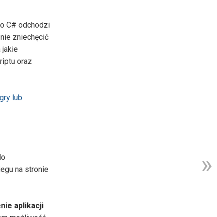
do C# odchodzi
nie zniechęcić
 jakie
iptu oraz
gry lub
do
egu na stronie
ie aplikacji