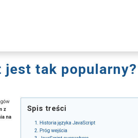
 jest tak popularny?
ingów
Spis treści
m z
ia na
Historia języka JavaScript
Próg wejścia