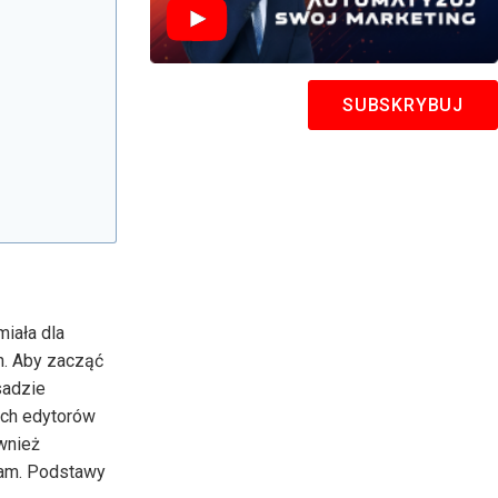
SUBSKRYBUJ
miała dla
h. Aby zacząć
sadzie
nych edytorów
ównież
tam. Podstawy