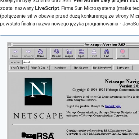
Kolejnymi były Scheme oraz Self.
Pierwotnie cały projekt no
został nazwany
LiveScript
. Firma Sun Microsystems (matka te
(połączenie sił w obawie przed dużą konkurencją ze strony Micr
powstała finalna nazwa nowego języka programowania - JavaScr