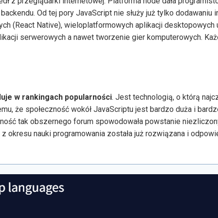
 z przeglądarki internetowej. Platforma node dała programis
 backendu. Od tej pory JavaScript nie służy już tylko dodawaniu 
lnych (React Native), wieloplatformowych aplikacji desktopowych
plikacji serwerowych a nawet tworzenie gier komputerowych. Ka
luje w rankingach popularności
. Jest technologią, o którą najc
emu, że społeczność wokół JavaScriptu jest bardzo duża i bardz
ecność tak obszernego forum spowodowała powstanie niezliczony
 z okresu nauki programowania została już rozwiązana i odpowi