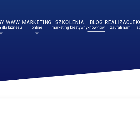
SY WWW
MARKETING
SZKOLENIA
BLOG
REALIZACJE
K
 dla biznesu
online
marketing kreatywny
know-how
zaufali nam
s