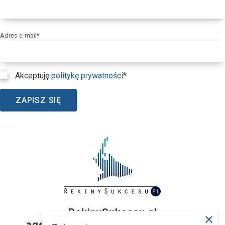
Adres e-mail*
Akceptuję
politykę prywatności
*
ZAPISZ SIĘ
RekinySukcesu.pl
close
agencja interaktywna z Wrocławia