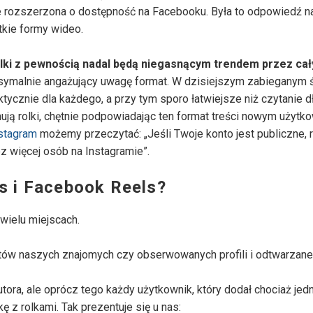
e rozszerzona o dostępność na Facebooku. Była to odpowiedź n
ótkie formy wideo.
lki z pewnością nadal będą niegasnącym trendem przez cał
ksymalnie angażujący uwagę format. W dzisiejszym zabieganym 
tycznie dla każdego, a przy tym sporo łatwiejsze niż czytanie 
ją rolki, chętnie podpowiadając ten format treści nowym użytk
stagram
możemy przeczytać: „Jeśli Twoje konto jest publiczne, r
 więcej osób na Instagramie”.
s i Facebook Reels?
wielu miejscach.
tów naszych znajomych czy obserwowanych profili i odtwarzane
tora, ale oprócz tego każdy użytkownik, który dodał chociaż jed
 z rolkami. Tak prezentuje się u nas: