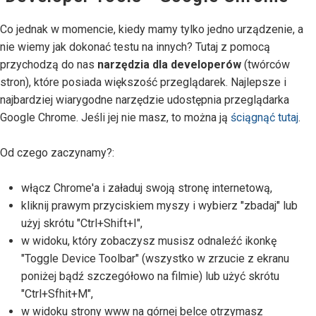
Co jednak w momencie, kiedy mamy tylko jedno urządzenie, a
nie wiemy jak dokonać testu na innych? Tutaj z pomocą
przychodzą do nas
narzędzia dla developerów
(twórców
stron), które posiada większość przeglądarek. Najlepsze i
najbardziej wiarygodne narzędzie udostępnia przeglądarka
Google Chrome. Jeśli jej nie masz, to można ją
ściągnąć tutaj
.
Od czego zaczynamy?:
włącz Chrome'a i załaduj swoją stronę internetową,
kliknij prawym przyciskiem myszy i wybierz "zbadaj" lub
użyj skrótu "Ctrl+Shift+I",
w widoku, który zobaczysz musisz odnaleźć ikonkę
"Toggle Device Toolbar" (wszystko w zrzucie z ekranu
poniżej bądź szczegółowo na filmie) lub użyć skrótu
"Ctrl+Sfhit+M",
w widoku strony www na górnej belce otrzymasz