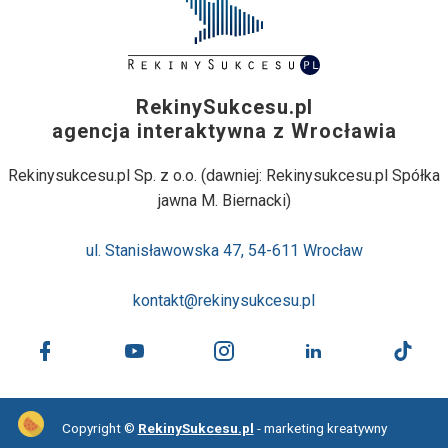
RekinySukcesu.pl
agencja interaktywna z Wrocławia
Rekinysukcesu.pl Sp. z o.o. (dawniej: Rekinysukcesu.pl Spółka
jawna M. Biernacki)
ul. Stanisławowska 47, 54-611 Wrocław
kontakt@rekinysukcesu.pl
Copyright ©
RekinySukcesu.pl
- marketing kreatywny