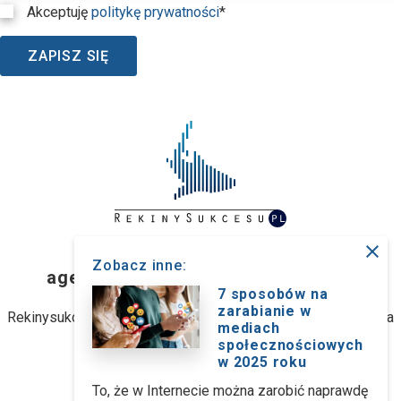
Akceptuję
politykę prywatności
*
ZAPISZ SIĘ
close
RekinySukcesu.pl
Zobacz inne:
agencja interaktywna z Wrocławia
7 sposobów na
zarabianie w
Rekinysukcesu.pl Sp. z o.o. (dawniej: Rekinysukcesu.pl Spółka
mediach
jawna M. Biernacki)
społecznościowych
w 2025 roku
ul. Stanisławowska 47, 54-611 Wrocław
To, że w Internecie można zarobić naprawdę